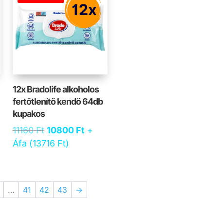
12x Bradolife alkoholos
fertőtlenítő kendő 64db
kupakos
ent
Original
Current
e
11160
Ft
10800
Ft
+
price
price
Áfa (
13716
Ft
)
was:
is:
0 Ft.
11160 Ft.
10800 Ft.
…
41
42
43
→