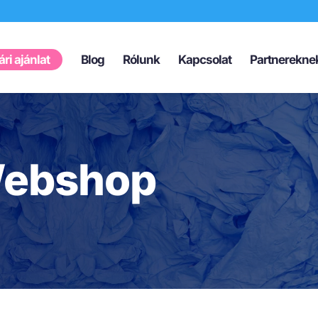
Products
search
ri ajánlat
Blog
Rólunk
Kapcsolat
Partnerekne
ebshop