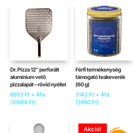
Dr. Pizza 12″ perforált
Férfi termékenység
alumínium vető
támogató teakeverék
pizzalapát – rövid nyéllel
(60 g)
8653
Ft
+ Áfa
3142
Ft
+ Áfa
(
10989
Ft
)
(
3990
Ft
)
Akció!