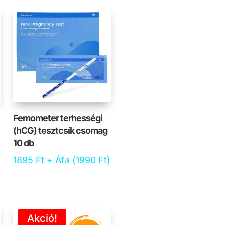
Femometer terhességi
(hCG) tesztcsík csomag
10 db
1895
Ft
+ Áfa (
1990
Ft
)
Akció!