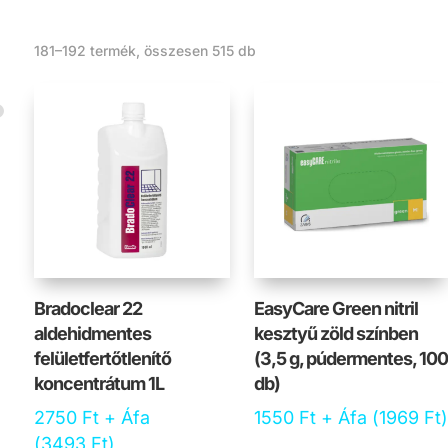
Sorted
181–192 termék, összesen 515 db
by
latest
Bradoclear 22
EasyCare Green nitril
aldehidmentes
kesztyű zöld színben
felületfertőtlenítő
(3,5 g, púdermentes, 10
koncentrátum 1L
db)
2750
Ft
+ Áfa
1550
Ft
+ Áfa (
1969
Ft
(
3493
Ft
)