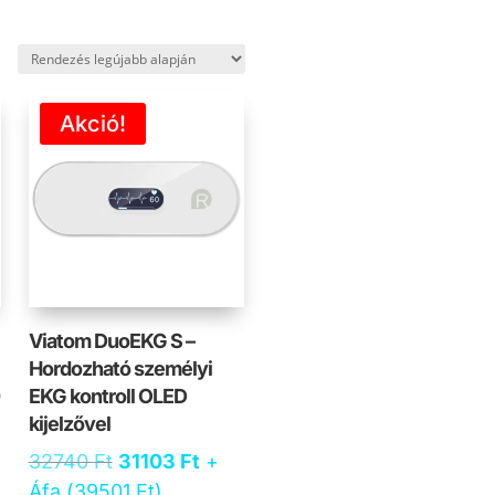
Akció!
Viatom DuoEKG S –
Hordozható személyi
0
EKG kontroll OLED
kijelzővel
Original
Current
)
32740
Ft
31103
Ft
+
price
price
Áfa (
39501
Ft
)