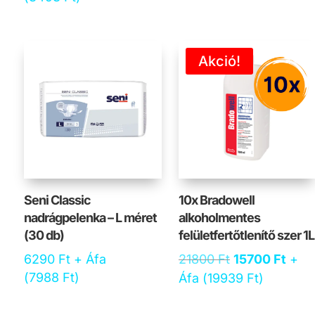
Akció!
Seni Classic
10x Bradowell
nadrágpelenka – L méret
alkoholmentes
(30 db)
felületfertőtlenítő szer 1L
Original
Curr
6290
Ft
+ Áfa
21800
Ft
15700
Ft
+
price
pric
(
7988
Ft
)
Áfa (
19939
Ft
)
was:
is:
21800 Ft.
1570