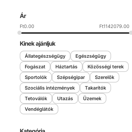
Ár
Ft
0.00
Ft
1142079.00
Kinek ajánljuk
Állategészségügy
Egészségügy
Fogászat
Háztartás
Közösségi terek
Sportolók
Szépségipar
Szerelők
Szociális intézmények
Takarítók
Tetoválók
Utazás
Üzemek
Vendéglátók
Kategória