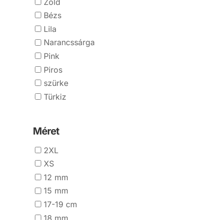
Zöld
Bézs
Lila
Narancssárga
Pink
Piros
szürke
Türkiz
Méret
2XL
XS
12 mm
15 mm
17-19 cm
18 mm