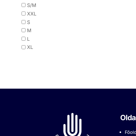
S/M
XXL
S
M
L
XL
Olda
Főold