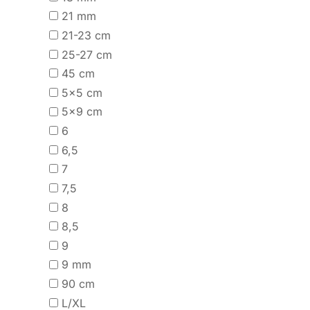
21 mm
21-23 cm
25-27 cm
45 cm
5x5 cm
5x9 cm
6
6,5
7
7,5
8
8,5
9
9 mm
90 cm
L/XL