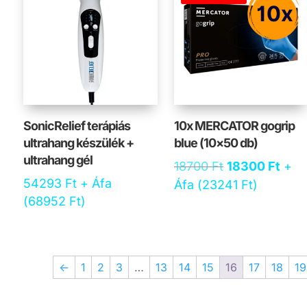
SonicRelief terápiás
10x MERCATOR gogrip
ultrahang készülék +
blue (10×50 db)
ultrahang gél
Original
Curr
18700
Ft
18300
Ft
+
54293
Ft
+ Áfa
price
pric
Áfa (
23241
Ft
)
(
68952
Ft
)
was:
is:
18700 Ft.
1830
←
1
2
3
…
13
14
15
16
17
18
19