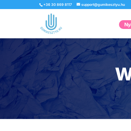
+36 30 869 8117
support@gumikesztyu.hu
Nyá
W