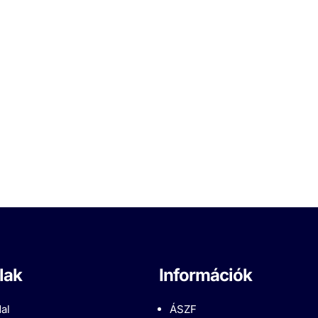
lak
Információk
al
ÁSZF