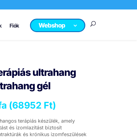
Webshop
k
Fiók
erápiás ultrahang
ltrahang gél
a (
68952
Ft
)
hangos terápiás készülék, amely
ást és izomlazítást biztosít
ontraktúrák és krónikus izomfeszülések