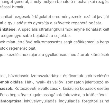
rahangot generál, amely mélyen behatoló mechanikai rezgése
tással bírnak:
anikai rezgések értágulatot eredményeznek, ezáltal javítják 
 a gyulladást és gyorsítja a szövetek regenerálódását.
énkítése
: A speciális ultrahanghullámok enyhe hőhatást kel
 oxigén gyorsabb bejutását a sejtekbe.
sek miatt létrejövő mikromasszázs segít csökkenteni a hegs
stok regenerációját.
gos kezelés hozzájárul a gyulladásos mediátorok kiürüléséh
ások, húzódások, izomszakadások és ficamok utókezelésér
omók oldása
: Hát-, nyak- és vállöv izomzaton jelentkező 
anaszok
: Kötőszöveti elváltozások, kisízületi kopások eset
 Friss hegszövet rugalmasságának fokozása, a kötőszöveti s
 támogatása
: Ínhüvelygyulladás, íngyulladás, forgótöri szi