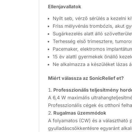
Ellenjavallatok
Nyílt seb, vérző sérülés a kezelni kí
Friss mélyvénás trombózis, akut gy
Sugárkezelés alatt álló szövetterüle
Terhesség első trimesztere, tumor
Pacemaker, elektromos implantátum 
15 év alatti gyermekek önálló kezel
Ne alkalmazza a készüléket lázas 
Miért válassza az SonicRelief et?
Professzionális teljesítmény hord
A 6,4 W maximális ultrahangteljesítmé
Professzionális cégek és otthoni felh
Rugalmas üzemmódok
A folyamatos (CW) és a választható p
gyulladáscsökkentésre egyaránt alka