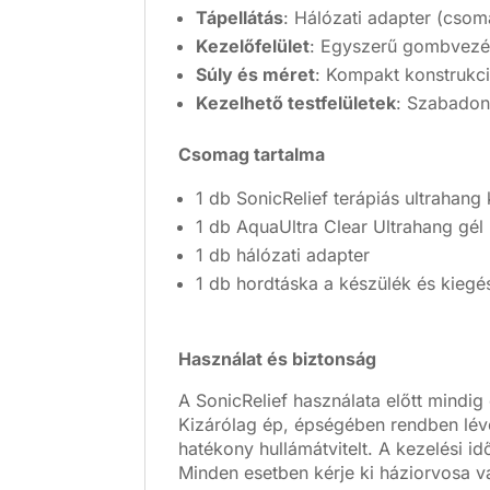
Tápellátás
: Hálózati adapter (csom
Kezelőfelület
: Egyszerű gombvezérl
Súly és méret
: Kompakt konstrukci
Kezelhető testfelületek
: Szabadon
Csomag tartalma
1 db SonicRelief terápiás ultrahang
1 db AquaUltra Clear Ultrahang gél
1 db hálózati adapter
1 db hordtáska a készülék és kiegé
Használat és biztonság
A SonicRelief használata előtt mindig 
Kizárólag ép, épségében rendben lévő 
hatékony hullámátvitelt. A kezelési id
Minden esetben kérje ki háziorvosa 