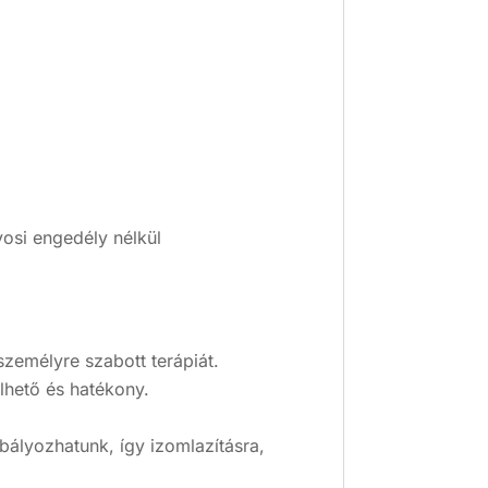
osi engedély nélkül
személyre szabott terápiát.
lhető és hatékony.
ályozhatunk, így izomlazításra,