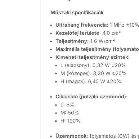
Műszaki specifikációk
Ultrahang frekvencia
: 1 MHz ±10
Kezelőfej területe
: 4,0 cm²
Teljesítmény
: 1,6 W/cm²
Maximális teljesítmény (folyama
Kimeneti teljesítmény szintek
:
L (alacsony): 0,32 W ±20%
M (közepes): 3,20 W ±20%
H (magas): 6,40 W ±20%
Ciklusidő (pulzáló üzemmód)
:
L: 5%
M: 50%
H: 100%
Üzemmódok
: folyamatos (CW) és