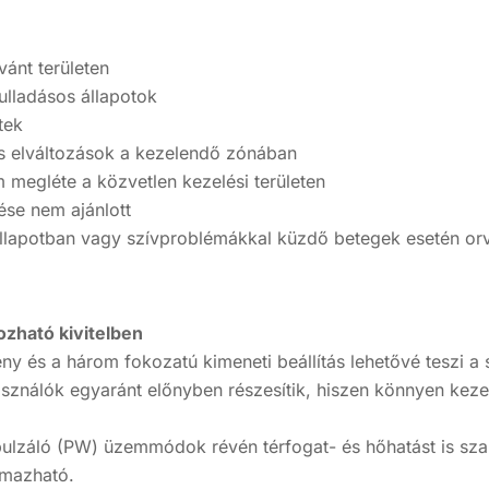
vánt területen
ulladásos állapotok
tek
os elváltozások a kezelendő zónában
megléte a közvetlen kezelési területen
ése nem ajánlott
állapotban vagy szívproblémákkal küzdő betegek esetén orv
ozható kivitelben
ny és a három fokozatú kimeneti beállítás lehetővé teszi a 
asználók egyaránt előnyben részesítik, hiszen könnyen keze
ulzáló (PW) üzemmódok révén térfogat- és hőhatást is szab
lmazható.