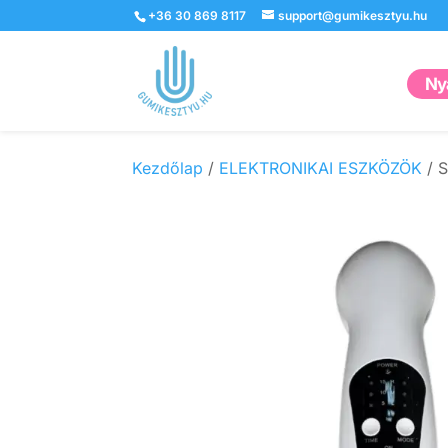
+36 30 869 8117
support@gumikesztyu.hu
Nyá
Kezdőlap
/
ELEKTRONIKAI ESZKÖZÖK
/ S