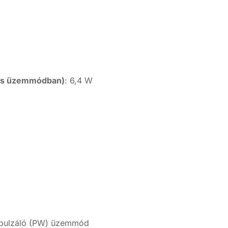
%
tos üzemmódban)
: 6,4 W
 pulzáló (PW) üzemmód