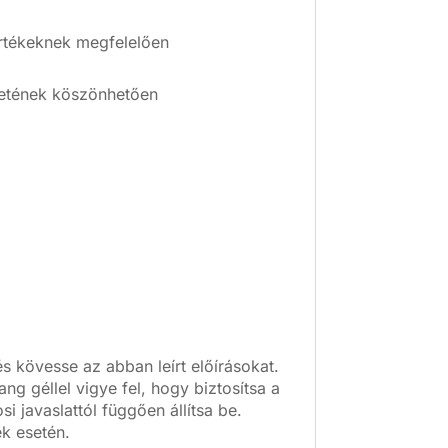
értékeknek megfelelően
éretének köszönhetően
és kövesse az abban leírt előírásokat.
ng géllel vigye fel, hogy biztosítsa a
si javaslattól függően állítsa be.
k esetén.