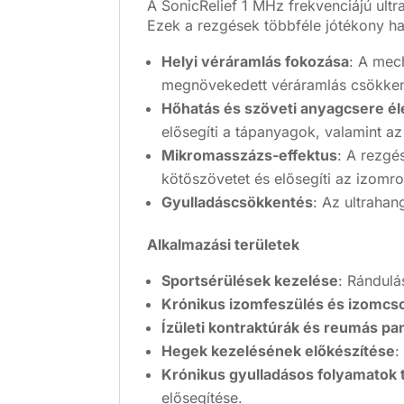
A SonicRelief 1 MHz frekvenciájú ult
Ezek a rezgések többféle jótékony ha
Helyi véráramlás fokozása
: A mech
megnövekedett véráramlás csökkenti
Hőhatás és szöveti anyagcsere él
elősegíti a tápanyagok, valamint az
Mikromasszázs-effektus
: A rezgé
kötőszövetet és elősegíti az izomro
Gyulladáscsökkentés
: Az ultrahan
Alkalmazási területek
Sportsérülések kezelése
: Rándul
Krónikus izomfeszülés és izomcs
Ízületi kontraktúrák és reumás p
Hegek kezelésének előkészítése
:
Krónikus gyulladásos folyamatok
elősegítése.