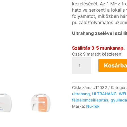
kezelésénél. Az 1 MHz fr
hatolva serkenti a lokáli
folyamatot, miközben hár
pulzáló/folyamatos üzem
Ultrahang zselével szállít
Szállítás 3-5 munkanap.
Csak 9 maradt készleten
SonicRelief
terápiás
Kosárba
ultrahang
készülék
+
ultrahang
Cikkszám:
UT1032
Kategór
gél
ultrahang
,
ULTRAHANG
,
WEL
mennyiség
fájdalomcsillapítás
,
gyullad
Márka:
Nu-Tek