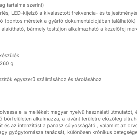
ag tartalma szerint)
és, LED-kijelző a kiválasztott frekvencia- és teljesítmény
ó (pontos méretek a gyártó dokumentációjában találhatók)
 alakítható, bármely testtájon alkalmazható a kezelőfej m
 készülék
 260 g
szítők egyszerű szállításához és tárolásához
olvassa el a mellékelt magyar nyelvű használati útmutatót, 
bőrfelületen alkalmazza, a kívánt területre előzőleg ultraha
őt és az intenzitást a panasz súlyosságától, valamint az orvo
vagy gyógytornásza tanácsát, különösen krónikus betegsége