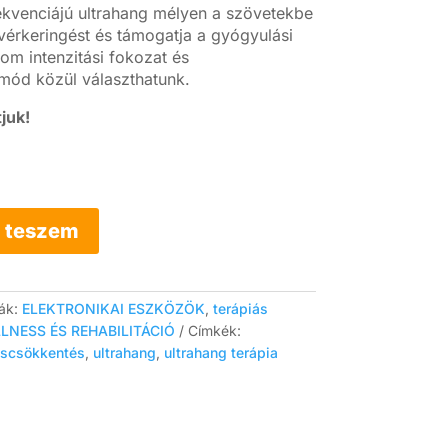
ekvenciájú ultrahang mélyen a szövetekbe
s vérkeringést és támogatja a gyógyulási
om intenzitási fokozat és
mód közül választhatunk.
juk!
 teszem
iák:
ELEKTRONIKAI ESZKÖZÖK
,
terápiás
LNESS ÉS REHABILITÁCIÓ
Címkék:
áscsökkentés
,
ultrahang
,
ultrahang terápia