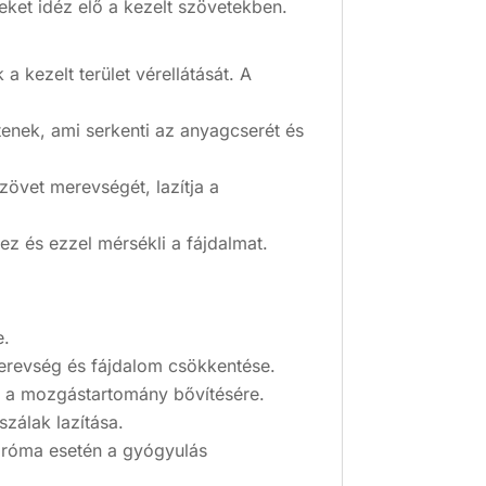
ket idéz elő a kezelt szövetekben.
a kezelt terület vérellátását. A
tenek, ami serkenti az anyagcserét és
zövet merevségét, lazítja a
ez és ezzel mérsékli a fájdalmat.
e.
merevség és fájdalom csökkentése.
én a mozgástartomány bővítésére.
zálak lazítása.
ndróma esetén a gyógyulás