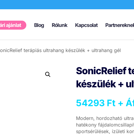
Products
search
ri ajánlat
Blog
Rólunk
Kapcsolat
Partnerekne
onicRelief terápiás ultrahang készülék + ultrahang gél
SonicRelief t
készülék + u
54293
Ft
+ Áf
Modern, hordozható ultra
hatékony fájdalomcsillapít
sportsérülések, ízületi k