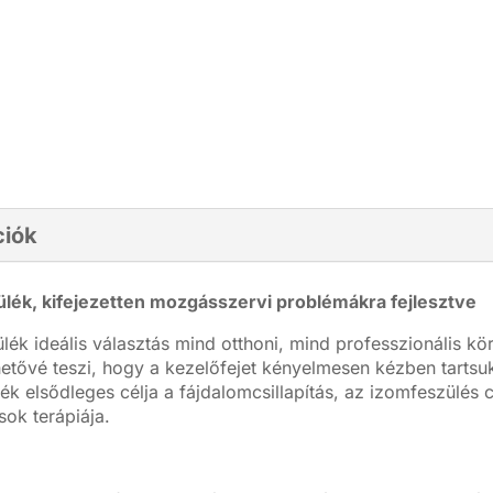
ciók
ülék, kifejezetten mozgásszervi problémákra fejlesztve
ülék ideális választás mind otthoni, mind professzionális k
etővé teszi, hogy a kezelőfejet kényelmesen kézben tartsuk
ék elsődleges célja a fájdalomcsillapítás, az izomfeszülés c
sok terápiája.