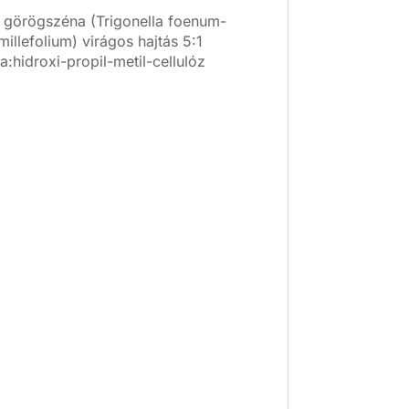
, görögszéna (Trigonella foenum-
millefolium) virágos hajtás 5:1
a:hidroxi-propil-metil-cellulóz