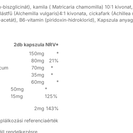
szglicinát), kamila ( Matricaria chamomilla) 10:1 kivonat
ástfű (Alchemilla vulgaris)4:1 kivonata, cickafark (Achillea 
-acetát), B6-vitamin (piridoxin-hidroklorid), Kapszula anyag
2db kapszula
NRV*
150mg
*
80mg
21%
ecum
70mg
*
35mg
*
60mg
*
50mg
*
15mg
125%
2mg
143%
plálkozási referenciaérték
 áll rendelkezésre