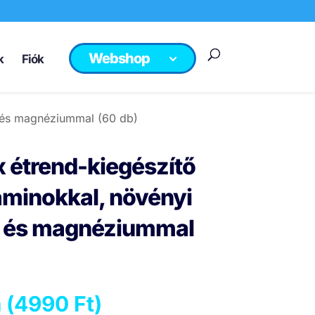
Webshop
k
Fiók
l és magnéziummal (60 db)
 étrend-kiegészítő
aminokkal, növényi
l és magnéziummal
 (
4990
Ft
)