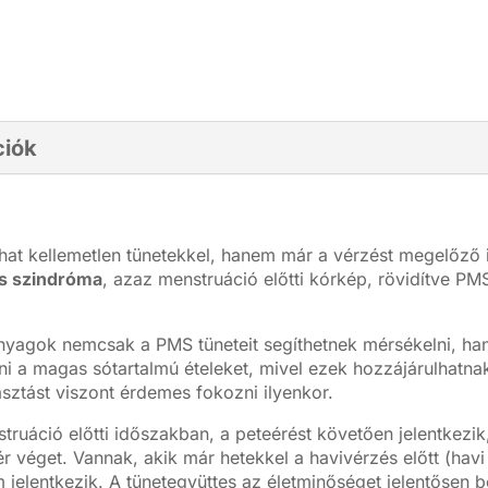
ciók
at kellemetlen tünetekkel, hanem már a vérzést megelőző 
s szindróma
, azaz menstruáció előtti kórkép, rövidítve PM
yagok nemcsak a PMS tüneteit segíthetnek mérsékelni, ha
i a magas sótartalmú ételeket, mivel ezek hozzájárulhatnak
sztást viszont érdemes fokozni ilyenkor.
struáció előtti időszakban, a peteérést követően jelentkezik
r véget. Vannak, akik már hetekkel a havivérzés előtt (havi
 jelentkezik. A tünetegyüttes az életminőséget jelentősen 