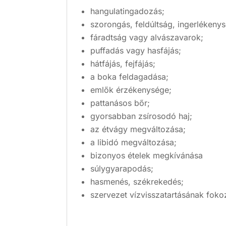
hangulatingadozás;
szorongás, feldúltság, ingerlékenys
fáradtság vagy alvászavarok;
puffadás vagy hasfájás;
hátfájás, fejfájás;
a boka feldagadása;
emlők érzékenysége;
pattanásos bőr;
gyorsabban zsírosodó haj;
az étvágy megváltozása;
a libidó megváltozása;
bizonyos ételek megkívánása
súlygyarapodás;
hasmenés, székrekedés;
szervezet vízvisszatartásának fok