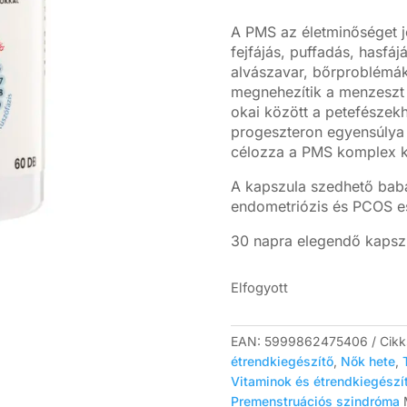
A PMS az életminőséget je
fejfájás, puffadás, hasfáj
alvászavar, bőrproblémá
megnehezítik a menzeszt
okai között a petefésze
progeszteron egyensúlya i
célozza a PMS komplex k
A kapszula szedhető bab
endometriózis és PCOS ese
30 napra elegendő kapsz
Elfogyott
EAN:
5999862475406
Cik
étrendkiegészítő
,
Nők hete
,
Vitaminok és étrendkiegészí
Premenstruációs szindróma