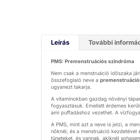
Leírás
További informá
PMS: Premenstruációs szindróma
Nem csak a menstruáció időszaka járh
összefoglaló neve a
premenstruáció
ugyanezt takarja.
A vitaminokban gazdag növényi tápan
fogyasztásuk. Emellett érdemes kerüln
ami puffadáshoz vezethet. A vízfogya
A PMS, mint azt a neve is jelzi, a men
nőknél, és a menstruáció kezdetével é
tüneteket, és vannak, akiknél sohasem