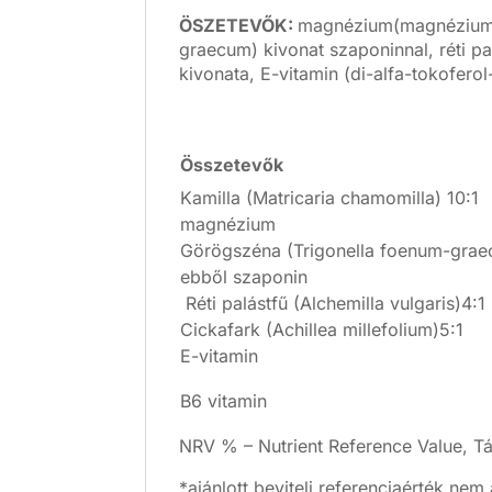
ÖSZETEVŐK:
magnézium(magnézium-bi
graecum) kivonat szaponinnal, réti pal
kivonata, E-vitamin (di-alfa-tokoferol
Összetevők
Kamilla (Matricaria chamomilla) 10:1
magnézium
Görögszéna (Trigonella foenum-gra
ebből szaponin
Réti palástfű (Alchemilla vulgaris)4:1
Cickafark (Achillea millefolium)5:1
E-vitamin
B6 vitamin
NRV % – Nutrient Reference Value, Tá
*ajánlott beviteli referenciaérték nem