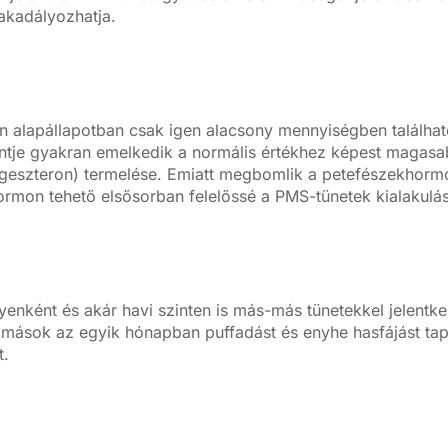
akadályozhatja.
n alapállapotban csak igen alacsony mennyiségben találhat
ntje gyakran emelkedik a normális értékhez képest magasab
ogeszteron) termelése. Emiatt megbomlik a petefészekhor
ormon tehető elsősorban felelőssé a PMS-tünetek kialakulás
nként és akár havi szinten is más-más tünetekkel jelentkez
míg mások az egyik hónapban puffadást és enyhe hasfájást t
t.