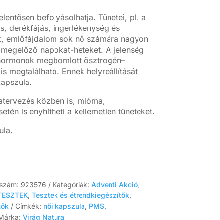
lentősen befolyásolhatja. Tünetei, pl. a
ás, derékfájás, ingerlékenység és
k, emlőfájdalom sok nő számára nagyon
 megelőző napokat-heteket. A jelenség
khormonok megbomlott ösztrogén–
s megtalálható. Ennek helyreállítását
apszula.
atervezés közben is, mióma,
tén is enyhítheti a kellemetlen tüneteket.
ula.
kszám:
923576
Kategóriák:
Adventi Akció
,
TESZTEK
,
Tesztek és étrendkiegészítők
,
tők
Címkék:
női kapszula
,
PMS
,
Márka:
Virág Natura