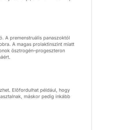
ó. A premenstruális panaszoktól
bra. A magas prolaktinszint miatt
monok ösztrogén–progeszteron
áért.
het. Előfordulhat például, hogy
apasztalnak, máskor pedig inkább