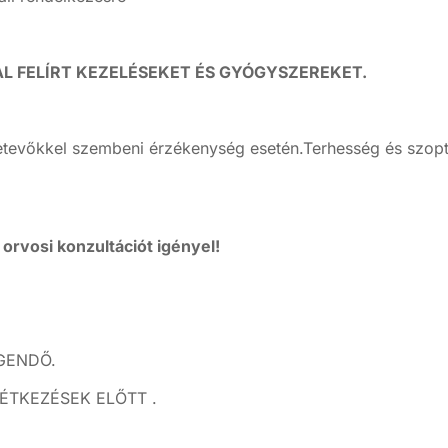
AL FELÍRT KEZELÉSEKET ÉS GYÓGYSZEREKET.
etevőkkel szembeni érzékenység esetén.Terhesség és szopt
rvosi konzultációt igényel!
GENDŐ.
ÉTKEZÉSEK ELŐTT .