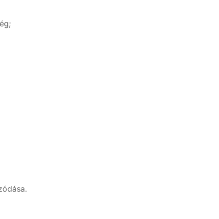
ég;
ozódása.