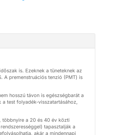
időszak is. Ezeknek a tüneteknek az
S. A premenstruációs tenzió (PMT) is
nem hosszú távon is egészségbarát a
 a test folyadék-visszatartásához,
, többnyire a 20 és 40 év közti
 rendszerességgel) tapasztalják a
befolyásolhatja, akár a mindennapi