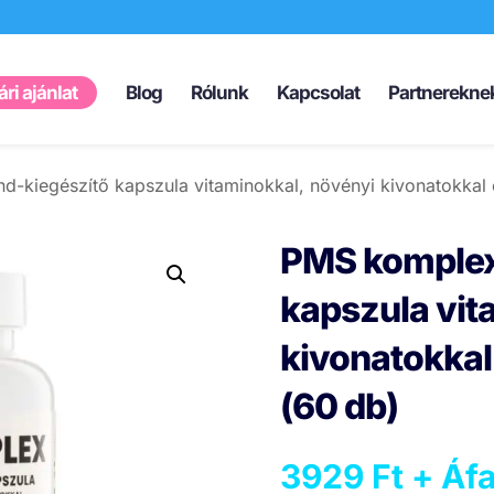
Products
search
ri ajánlat
Blog
Rólunk
Kapcsolat
Partnerekne
d-kiegészítő kapszula vitaminokkal, növényi kivonatokka
PMS komplex
kapszula vit
kivonatokka
(60 db)
3929
Ft
+ Áfa