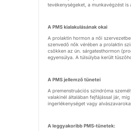
tevékenységeket, a munkavégzést is 
A PMS kialakulásának okai
A prolaktin hormon a női szervezetbe
szenvedő nők vérében a prolaktin szi
csökken az ún. sárgatesthormon (pr
egyensúlya. A túlsúlyba került tüszőh
A PMS jellemző tünetei
A premenstruációs szindróma személye
valakinél általában fejfájással jár, 
ingerlékenységet vagy alvászavaroka
A leggyakoribb PMS-tünetek: