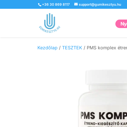
+36 30 869 8117
support@gumikesztyu.hu
Nyá
Kezdőlap
/
TESZTEK
/ PMS komplex étren