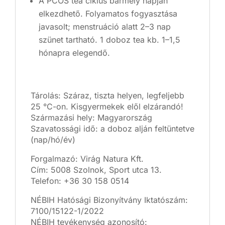
A PCOS tea ciklus bármely napján
elkezdhető. Folyamatos fogyasztása
javasolt; menstruáció alatt 2–3 nap
szünet tartható. 1 doboz tea kb. 1–1,5
hónapra elegendő.
Tárolás: Száraz, tiszta helyen, legfeljebb
25 °C-on. Kisgyermekek elől elzárandó!
Származási hely: Magyarország
Szavatossági idő: a doboz alján feltüntetve
(nap/hó/év)
Forgalmazó: Virág Natura Kft.
Cím: 5008 Szolnok, Sport utca 13.
Telefon: +36 30 158 0514
NÉBIH Hatósági Bizonyítvány Iktatószám:
7100/15122-1/2022
NÉBIH tevékenység azonosító: