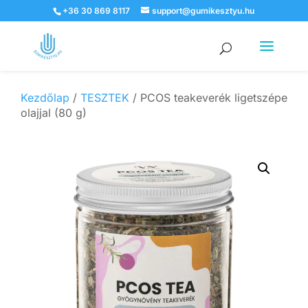
+36 30 869 8117
support@gumikesztyu.hu
Products
search
Kezdőlap
/
TESZTEK
/ PCOS teakeverék ligetszépe
olajjal (80 g)