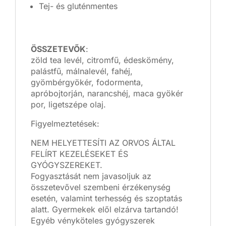
Tej- és gluténmentes
ÖSSZETEVŐK
:
zöld tea levél, citromfű, édeskömény,
palástfű, málnalevél, fahéj,
gyömbérgyökér, fodormenta,
apróbojtorján, narancshéj, maca gyökér
por, ligetszépe olaj.
Figyelmeztetések:
NEM HELYETTESÍTI AZ ORVOS ÁLTAL
FELÍRT KEZELÉSEKET ÉS
GYÓGYSZEREKET.
Fogyasztását nem javasoljuk az
összetevővel szembeni érzékenység
esetén, valamint terhesség és szoptatás
alatt. Gyermekek elől elzárva tartandó!
Egyéb vényköteles gyógyszerek