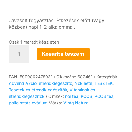
Javasolt fogyasztás: Étkezések előtt (vagy
közben) napi 1–2 alkalommal.
Csak 1 maradt készleten
PCOS
teakeverék
Kosárba teszem
ligetszépe
olajjal
(80
g)
EAN:
5999862475031
Cikkszám:
682461
Kategóriák:
mennyiség
Adventi Akció
,
étrendkiegészítő
,
Nők hete
,
TESZTEK
,
Tesztek és étrendkiegészítők
,
Vitaminok és
étrendkiegészítők
Címkék:
női tea
,
PCOS
,
PCOS tea
,
policisztás ovárium
Márka:
Virág Natura