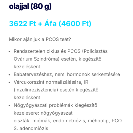
olajjal (80 g)
3622
Ft
+ Áfa (
4600
Ft
)
Mikor ajánljuk a PCOS teát?
Rendszertelen ciklus és PCOS (Policisztás
Ovárium Szindróma) esetén, kiegészítő
kezelésként.
Babatervezéshez, nemi hormonok serkentésére
Vércukorszint normalizálására, IR
(inzulinrezisztencia) esetén kiegészítő
kezelésként
Nőgyógyászati problémák kiegészítő
kezelésére: nőgyógyászati
ciszták, miómák, endometriózis, méhpolip, PCO
S. adenomiózis