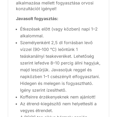
alkalmazása mellett fogyasztása orvosi
konzultációt igényel!
Javasolt fogyasztás:
Étkezések előtt (vagy közben) napi 1–2
alkalommal.
Személyenként 2,5 dl forrásban levő
vízzel (90–100 °C) leöntünk 1
teáskanálnyi teakeveréket. Lehetőség
szerint lefedve 8–10 percig állni hagyjuk,
majd leszűrjük. Javasoljuk reggel és
napközben 1–1 csészényit elfogyasztani.
Hidegen és melegen is fogyasztható.
Igény szerint ízesíthető.
Koffeinre érzékenyeknek nem ajánlott!
Az étrend-kiegészítő nem helyettesíti a
vegyes étrendet.