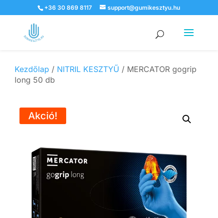
+36 30 869 8117
support@gumikesztyu.hu
Products
search
Kezdőlap
/
NITRIL KESZTYŰ
/ MERCATOR gogrip
long 50 db
Akció!