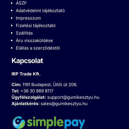
ÁSZF
Adatvédelmi tájékoztató
Impresszum
Fizetési tájékoztató
Szállítás
Áru visszaküldése
Elállás a szerződéstől
Kapcsolat
IRP Trade Kft.
Cím:
1191 Budapest, Üllői út 206.
Tel:
+36 30 869 8117
Ügyfélszolgálat:
support@gumikesztyu.hu
Ajánlatkérés
:
sales@gumikesztyu.hu