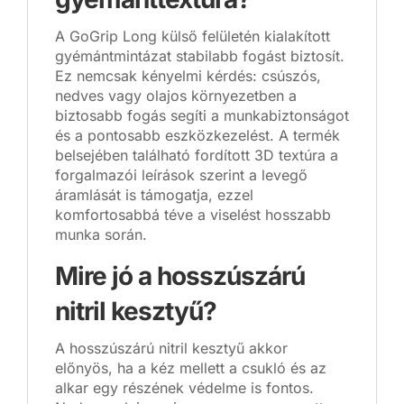
A GoGrip Long külső felületén kialakított
gyémántmintázat stabilabb fogást biztosít.
Ez nemcsak kényelmi kérdés: csúszós,
nedves vagy olajos környezetben a
biztosabb fogás segíti a munkabiztonságot
és a pontosabb eszközkezelést. A termék
belsejében található fordított 3D textúra a
forgalmazói leírások szerint a levegő
áramlását is támogatja, ezzel
komfortosabbá téve a viselést hosszabb
munka során.
Mire jó a hosszúszárú
nitril kesztyű?
A hosszúszárú nitril kesztyű akkor
előnyös, ha a kéz mellett a csukló és az
alkar egy részének védelme is fontos.