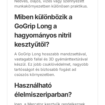
Nedves, olajos, vizes vagy szennyezett
munkakörnyezetben különösen praktikus.
Miben különbözik a
GoGrip Long a
hagyományos nitril
kesztyűtől?
A GoGrip Long hosszabb mandzsettával,
vastagabb fallal és 3D gyémánttextúrával
készül. Ez jobb csuklóvédelmet, nagyobb
tartósságot és biztosabb fogást ad
csúszós környezetben.
Használható
élelmiszeriparban?
Igen, a Mercator kesztyűk rendelkeznek