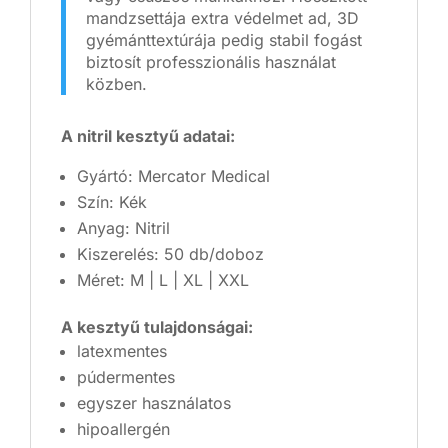
mandzsettája extra védelmet ad, 3D
gyémánttextúrája pedig stabil fogást
biztosít professzionális használat
közben.
A nitril kesztyű adatai:
Gyártó: Mercator Medical
Szín: Kék
Anyag: Nitril
Kiszerelés: 50 db/doboz
Méret: M | L | XL | XXL
A kesztyű tulajdonságai:
latexmentes
púdermentes
egyszer használatos
hipoallergén