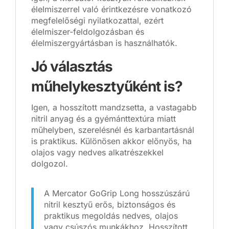
élelmiszerrel való érintkezésre vonatkozó
megfelelőségi nyilatkozattal, ezért
élelmiszer-feldolgozásban és
élelmiszergyártásban is használhatók.
Jó választás
műhelykesztyűként is?
Igen, a hosszított mandzsetta, a vastagabb
nitril anyag és a gyémánttextúra miatt
műhelyben, szerelésnél és karbantartásnál
is praktikus. Különösen akkor előnyös, ha
olajos vagy nedves alkatrészekkel
dolgozol.
A Mercator GoGrip Long hosszúszárú
nitril kesztyű erős, biztonságos és
praktikus megoldás nedves, olajos
vagy csúszós munkákhoz. Hosszított