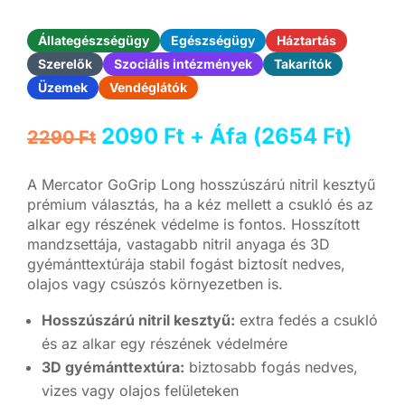
Állategészségügy
Egészségügy
Háztartás
Szerelők
Szociális intézmények
Takarítók
Üzemek
Vendéglátók
Original
Current
2090
Ft
+ Áfa (
2654
Ft
)
2290
Ft
price
price
was:
is:
A Mercator GoGrip Long hosszúszárú nitril kesztyű
2290 Ft.
2090 Ft.
prémium választás, ha a kéz mellett a csukló és az
alkar egy részének védelme is fontos. Hosszított
mandzsettája, vastagabb nitril anyaga és 3D
gyémánttextúrája stabil fogást biztosít nedves,
olajos vagy csúszós környezetben is.
Hosszúszárú nitril kesztyű:
extra fedés a csukló
és az alkar egy részének védelmére
3D gyémánttextúra:
biztosabb fogás nedves,
vizes vagy olajos felületeken