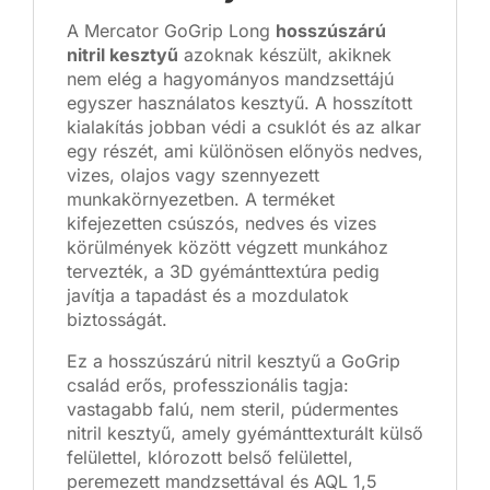
A Mercator GoGrip Long
hosszúszárú
nitril kesztyű
azoknak készült, akiknek
nem elég a hagyományos mandzsettájú
egyszer használatos kesztyű. A hosszított
kialakítás jobban védi a csuklót és az alkar
egy részét, ami különösen előnyös nedves,
vizes, olajos vagy szennyezett
munkakörnyezetben. A terméket
kifejezetten csúszós, nedves és vizes
körülmények között végzett munkához
tervezték, a 3D gyémánttextúra pedig
javítja a tapadást és a mozdulatok
biztosságát.
Ez a hosszúszárú nitril kesztyű a GoGrip
család erős, professzionális tagja:
vastagabb falú, nem steril, púdermentes
nitril kesztyű, amely gyémánttexturált külső
felülettel, klórozott belső felülettel,
peremezett mandzsettával és AQL 1,5