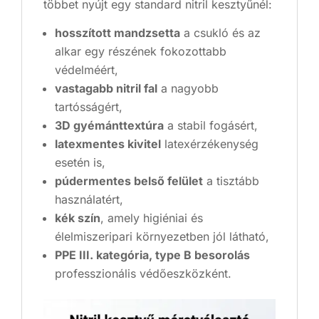
többet nyújt egy standard nitril kesztyűnél:
hosszított mandzsetta
a csukló és az
alkar egy részének fokozottabb
védelméért,
vastagabb nitril fal
a nagyobb
tartósságért,
3D gyémánttextúra
a stabil fogásért,
latexmentes kivitel
latexérzékenység
esetén is,
púdermentes belső felület
a tisztább
használatért,
kék szín
, amely higiéniai és
élelmiszeripari környezetben jól látható,
PPE III. kategória, type B besorolás
professzionális védőeszközként.