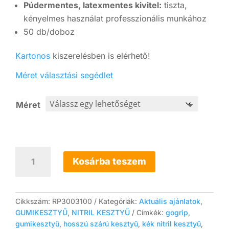
Púdermentes, latexmentes kivitel:
tiszta,
kényelmes használat professzionális munkához
50 db/doboz
Kartonos
kiszerelésben is elérhető!
Méret választási segédlet
Méret
MERCATOR
gogrip
Kosárba teszem
long
50
db
mennyiség
Cikkszám:
RP3003100
Kategóriák:
Aktuális ajánlatok
,
GUMIKESZTYŰ
,
NITRIL KESZTYŰ
Címkék:
gogrip
,
gumikesztyű
,
hosszú szárú kesztyű
,
kék nitril kesztyű
,