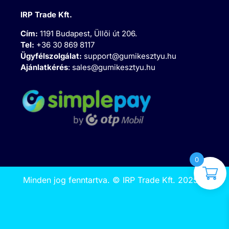
IRP Trade Kft.
Cím:
1191 Budapest, Üllői út 206.
Tel:
+36 30 869 8117
Ügyfélszolgálat:
support@gumikesztyu.hu
Ajánlatkérés
:
sales@gumikesztyu.hu
0
Minden jog fenntartva.
©
IRP Trade Kft. 2025