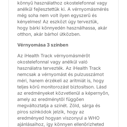
könnyű használathoz okostelefonnal vagy
anélkül fejlesztettük ki. A vérnyomásmérés
még soha nem volt ilyen egyszerű és
kényelmes! Az eszközt úgy terveztük,
hogy bárki könnyedén használhassa, akár
otthon, akár bárhol útközben.
Vérnyomása 3 színben
Az iHealth Track vérnyomásmérőt
okostelefonnal vagy anélkül való
használatra tervezték. Az iHealth Track
nemcsak a vérnyomást és pulzusszámot
méri, hanem érzékeli az aritmiát is, hogy
teljes körű monitorozást biztosítson. Lásd
az eredményeket közvetlenül a képernyőn,
amely az eredménytől függően
megváltoztatja a színét. Zöld, sárga és
piros színkódok jelzik, hogy az
eredményed hogyan viszonyul a WHO
ajánlásaihoz, így könnyen ellenőrizheted