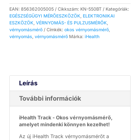
mennyiség
EAN:
856362005005
Cikkszám:
KN-550BT
Kategóriák:
EGÉSZSÉGÜGYI MÉRŐESZKÖZÖK
,
ELEKTRONIKAI
ESZKÖZÖK
,
VÉRNYOMÁS- ÉS PULZUSMÉRŐK
,
vérnyomásmérő
Címkék:
okos vérnyomásmérő
,
vérnyomás
,
vérnyomásmérő
Márka:
iHealth
Leírás
További információk
iHealth Track - Okos vérnyomásmérő,
amelyet mindenki könnyen kezelhet!
Az új iHealth Track vérnyomásmérőt a