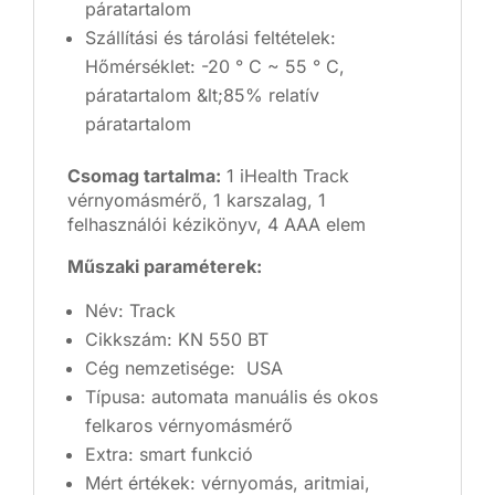
páratartalom
Szállítási és tárolási feltételek:
Hőmérséklet: -20 ° C ~ 55 ° C,
páratartalom &lt;85% relatív
páratartalom
Csomag tartalma:
1 iHealth Track
vérnyomásmérő, 1 karszalag, 1
felhasználói kézikönyv, 4 AAA elem
Műszaki paraméterek:
Név: Track
Cikkszám: KN 550 BT
Cég nemzetisége: USA
Típusa: automata manuális és okos
felkaros vérnyomásmérő
Extra: smart funkció
Mért értékek: vérnyomás, aritmiai,