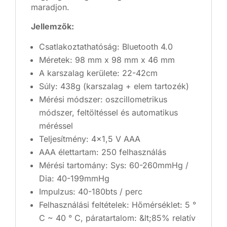
maradjon.
Jellemzők:
Csatlakoztathatóság: Bluetooth 4.0
Méretek: 98 mm x 98 mm x 46 mm
A karszalag kerülete: 22-42cm
Súly: 438g (karszalag + elem tartozék)
Mérési módszer: oszcillometrikus
módszer, feltöltéssel és automatikus
méréssel
Teljesítmény: 4x1,5 V AAA
AAA élettartam: 250 felhasználás
Mérési tartomány: Sys: 60-260mmHg /
Dia: 40-199mmHg
Impulzus: 40-180bts / perc
Felhasználási feltételek: Hőmérséklet: 5 °
C ~ 40 ° C, páratartalom: &lt;85% relatív