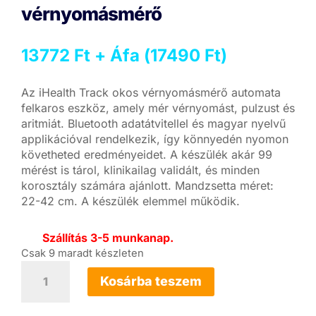
vérnyomásmérő
13772
Ft
+ Áfa (
17490
Ft
)
Az iHealth Track okos vérnyomásmérő automata
felkaros eszköz, amely mér vérnyomást, pulzust és
aritmiát. Bluetooth adatátvitellel és magyar nyelvű
applikációval rendelkezik, így könnyedén nyomon
követheted eredményeidet. A készülék akár 99
mérést is tárol, klinikailag validált, és minden
korosztály számára ajánlott. Mandzsetta méret:
22-42 cm. A készülék elemmel működik.
Szállítás 3-5 munkanap.
Csak 9 maradt készleten
iHealth
Track
Kosárba teszem
okos
vérnyomásmérő