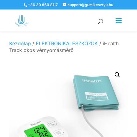
+36 30 869 8117
support@gumikesztyu.hu
Products
search
Kezdőlap
/
ELEKTRONIKAI ESZKÖZÖK
/ iHealth
Track okos vérnyomásmérő