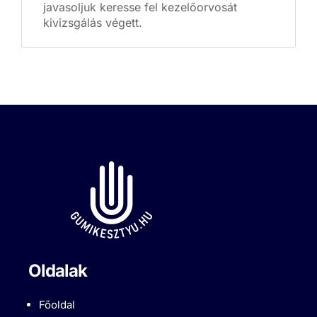
javasoljuk keresse fel kezelőorvosát
kivizsgálás végett.
Oldalak
Főoldal