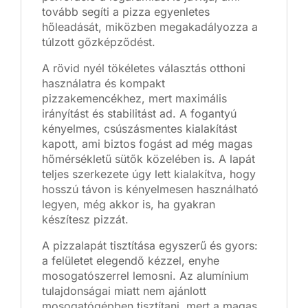
tovább segíti a pizza egyenletes
hőleadását, miközben megakadályozza a
túlzott gőzképződést.
A rövid nyél tökéletes választás otthoni
használatra és kompakt
pizzakemencékhez, mert maximális
irányítást és stabilitást ad. A fogantyú
kényelmes, csúszásmentes kialakítást
kapott, ami biztos fogást ad még magas
hőmérsékletű sütők közelében is. A lapát
teljes szerkezete úgy lett kialakítva, hogy
hosszú távon is kényelmesen használható
legyen, még akkor is, ha gyakran
készítesz pizzát.
A pizzalapát tisztítása egyszerű és gyors:
a felületet elegendő kézzel, enyhe
mosogatószerrel lemosni. Az alumínium
tulajdonságai miatt nem ajánlott
mosogatógépben tisztítani, mert a magas