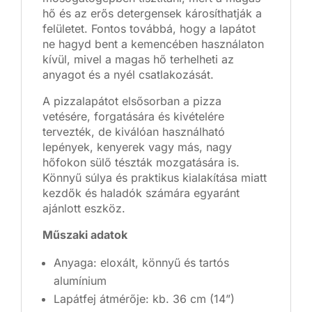
hő és az erős detergensek károsíthatják a
felületet. Fontos továbbá, hogy a lapátot
ne hagyd bent a kemencében használaton
kívül, mivel a magas hő terhelheti az
anyagot és a nyél csatlakozását.
A pizzalapátot elsősorban a pizza
vetésére, forgatására és kivételére
tervezték, de kiválóan használható
lepények, kenyerek vagy más, nagy
hőfokon sülő tészták mozgatására is.
Könnyű súlya és praktikus kialakítása miatt
kezdők és haladók számára egyaránt
ajánlott eszköz.
Műszaki adatok
Anyaga: eloxált, könnyű és tartós
alumínium
Lapátfej átmérője: kb. 36 cm (14”)