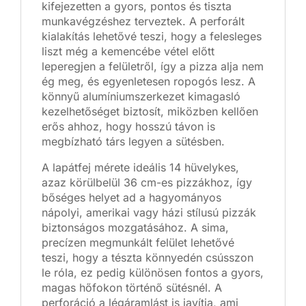
kifejezetten a gyors, pontos és tiszta
munkavégzéshez terveztek. A perforált
kialakítás lehetővé teszi, hogy a felesleges
liszt még a kemencébe vétel előtt
leperegjen a felületről, így a pizza alja nem
ég meg, és egyenletesen ropogós lesz. A
könnyű alumíniumszerkezet kimagasló
kezelhetőséget biztosít, miközben kellően
erős ahhoz, hogy hosszú távon is
megbízható társ legyen a sütésben.
A lapátfej mérete ideális 14 hüvelykes,
azaz körülbelül 36 cm-es pizzákhoz, így
bőséges helyet ad a hagyományos
nápolyi, amerikai vagy házi stílusú pizzák
biztonságos mozgatásához. A sima,
precízen megmunkált felület lehetővé
teszi, hogy a tészta könnyedén csússzon
le róla, ez pedig különösen fontos a gyors,
magas hőfokon történő sütésnél. A
perforáció a légáramlást is javítja, ami