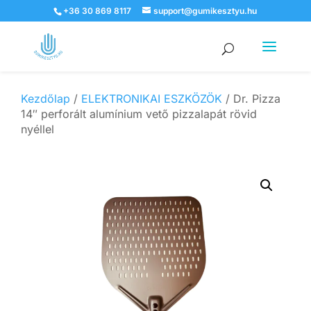
+36 30 869 8117
support@gumikesztyu.hu
Products
search
Kezdőlap
/
ELEKTRONIKAI ESZKÖZÖK
/ Dr. Pizza
14″ perforált alumínium vető pizzalapát rövid
nyéllel