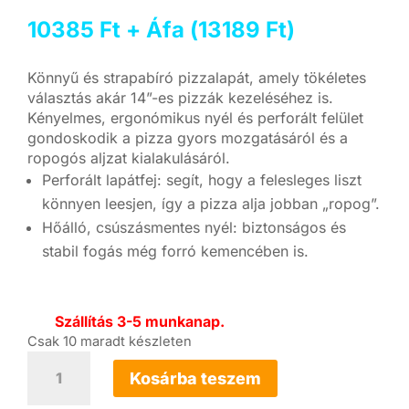
10385
Ft
+ Áfa (
13189
Ft
)
Könnyű és strapabíró pizzalapát, amely tökéletes
választás akár 14”-es pizzák kezeléséhez is.
Kényelmes, ergonómikus nyél és perforált felület
gondoskodik a pizza gyors mozgatásáról és a
ropogós aljzat kialakulásáról.
Perforált lapátfej: segít, hogy a felesleges liszt
könnyen leesjen, így a pizza alja jobban „ropog”.
Hőálló, csúszásmentes nyél: biztonságos és
stabil fogás még forró kemencében is.
Szállítás 3-5 munkanap.
Csak 10 maradt készleten
Dr.
Pizza
Kosárba teszem
14"