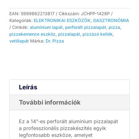
perforált
alumínium
vető
EAN:
5999862213817
Cikkszám:
JCHPP-1428P
pizzalapát
Kategóriák:
ELEKTRONIKAI ESZKÖZÖK
,
GASZTRONÓMIA
rövid
Címkék:
alumínium lapát
,
perforált pizzalapát
,
pizza
,
nyéllel
pizzakemence eszköz
,
pizzalapát
,
pizzázó kellék
,
mennyiség
vetőlapát
Márka:
Dr. Pizza
Leírás
További információk
Ez a 14”-es perforált alumínium pizzalapát
a professzionális pizzakészítés egyik
legfontosabb eszköze, amelyet