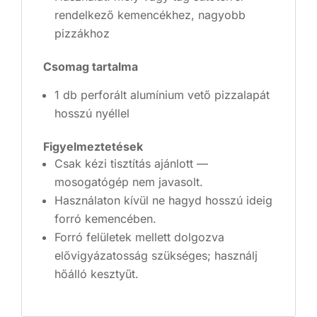
rendelkező kemencékhez, nagyobb
pizzákhoz
Csomag tartalma
1 db perforált alumínium vető pizzalapát
hosszú nyéllel
Figyelmeztetések
Csak kézi tisztítás ajánlott —
mosogatógép nem javasolt.
Használaton kívül ne hagyd hosszú ideig
forró kemencében.
Forró felületek mellett dolgozva
elővigyázatosság szükséges; használj
hőálló kesztyűt.