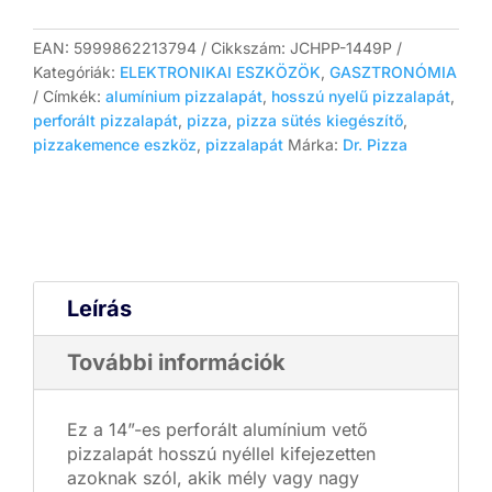
perforált
alumínium
vető
EAN:
5999862213794
Cikkszám:
JCHPP-1449P
pizzalapát
Kategóriák:
ELEKTRONIKAI ESZKÖZÖK
,
GASZTRONÓMIA
–
Címkék:
alumínium pizzalapát
,
hosszú nyelű pizzalapát
,
hosszú
perforált pizzalapát
,
pizza
,
pizza sütés kiegészítő
,
nyéllel
pizzakemence eszköz
,
pizzalapát
Márka:
Dr. Pizza
mennyiség
Leírás
További információk
Ez a 14”-es perforált alumínium vető
pizzalapát hosszú nyéllel kifejezetten
azoknak szól, akik mély vagy nagy