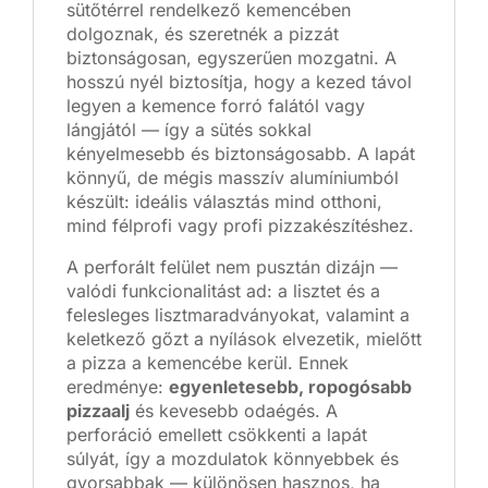
sütőtérrel rendelkező kemencében
dolgoznak, és szeretnék a pizzát
biztonságosan, egyszerűen mozgatni. A
hosszú nyél biztosítja, hogy a kezed távol
legyen a kemence forró falától vagy
lángjától — így a sütés sokkal
kényelmesebb és biztonságosabb. A lapát
könnyű, de mégis masszív alumíniumból
készült: ideális választás mind otthoni,
mind félprofi vagy profi pizzakészítéshez.
A perforált felület nem pusztán dizájn —
valódi funkcionalitást ad: a lisztet és a
felesleges lisztmaradványokat, valamint a
keletkező gőzt a nyílások elvezetik, mielőtt
a pizza a kemencébe kerül. Ennek
eredménye:
egyenletesebb, ropogósabb
pizzaalj
és kevesebb odaégés. A
perforáció emellett csökkenti a lapát
súlyát, így a mozdulatok könnyebbek és
gyorsabbak — különösen hasznos, ha