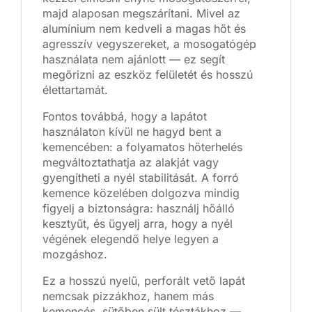
majd alaposan megszárítani. Mivel az
alumínium nem kedveli a magas hőt és
agresszív vegyszereket, a mosogatógép
használata nem ajánlott — ez segít
megőrizni az eszköz felületét és hosszú
élettartamát.
Fontos továbbá, hogy a lapátot
használaton kívül ne hagyd bent a
kemencében: a folyamatos hőterhelés
megváltoztathatja az alakját vagy
gyengítheti a nyél stabilitását. A forró
kemence közelében dolgozva mindig
figyelj a biztonságra: használj hőálló
kesztyűt, és ügyelj arra, hogy a nyél
végének elegendő helye legyen a
mozgáshoz.
Ez a hosszú nyelű, perforált vető lapát
nemcsak pizzákhoz, hanem más
kemencés, sütőben sült tésztákhoz —