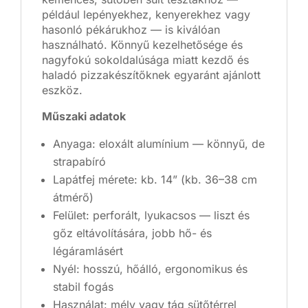
például lepényekhez, kenyerekhez vagy
hasonló pékárukhoz — is kiválóan
használható. Könnyű kezelhetősége és
nagyfokú sokoldalúsága miatt kezdő és
haladó pizzakészítőknek egyaránt ajánlott
eszköz.
Műszaki adatok
Anyaga: eloxált alumínium — könnyű, de
strapabíró
Lapátfej mérete: kb. 14” (kb. 36–38 cm
átmérő)
Felület: perforált, lyukacsos — liszt és
gőz eltávolítására, jobb hő- és
légáramlásért
Nyél: hosszú, hőálló, ergonomikus és
stabil fogás
Használat: mély vagy tág sütőtérrel