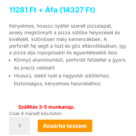
11281
Ft
+ Áfa (
14327
Ft
)
Kényelmes, hosszú nyéllel szerelt pizzalapát,
amely megkönnyíti a pizza sütőbe helyezését és
kivételét, különösen mély kemencékben. A
perforált fej segít a liszt és gőz eltávolításában, így
a pizza alja ropogósabb és egyenletesebb lesz.
Könnyű alumíniumból, perforált felülettel a gyors
és precíz vetésért
Hosszú, stabil nyél a nagyobb sütőtérhez,
biztonságos, kényelmes használathoz
Szállítás 3-5 munkanap.
Csak 9 maradt készleten
Dr.
Pizza
Kosárba teszem
14"