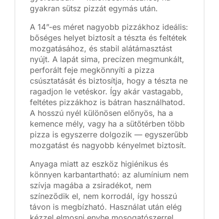
gyakran sütsz pizzát egymás után.
A 14”-es méret nagyobb pizzákhoz ideális:
bőséges helyet biztosít a tészta és feltétek
mozgatásához, és stabil alátámasztást
nyújt. A lapát sima, precízen megmunkált,
perforált feje megkönnyíti a pizza
csúsztatását és biztosítja, hogy a tészta ne
ragadjon le vetéskor. Így akár vastagabb,
feltétes pizzákhoz is bátran használhatod.
A hosszú nyél különösen előnyös, ha a
kemence mély, vagy ha a sütőtérben több
pizza is egyszerre dolgozik — egyszerűbb
mozgatást és nagyobb kényelmet biztosít.
Anyaga miatt az eszköz higiénikus és
könnyen karbantartható: az alumínium nem
szívja magába a zsiradékot, nem
színeződik el, nem korrodál, így hosszú
távon is megbízható. Használat után elég
kézzel elmosni enyhe mosogatószerrel,