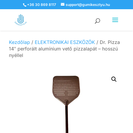
+36 30 869 8117
support@gumikesztyu.hu
Products
search
Kezdőlap
/
ELEKTRONIKAI ESZKÖZÖK
/ Dr. Pizza
14″ perforált alumínium vető pizzalapát – hosszú
nyéllel