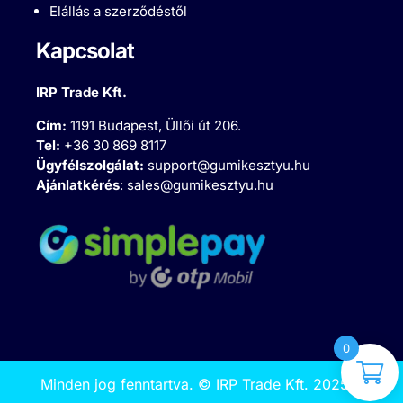
Elállás a szerződéstől
Kapcsolat
IRP Trade Kft.
Cím:
1191 Budapest, Üllői út 206.
Tel:
+36 30 869 8117
Ügyfélszolgálat:
support@gumikesztyu.hu
Ajánlatkérés
:
sales@gumikesztyu.hu
0
Minden jog fenntartva.
©
IRP Trade Kft. 2025