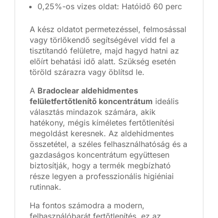
0,25%-os vizes oldat: Hatóidő 60 perc
A kész oldatot permetezéssel, felmosással
vagy törlőkendő segítségével vidd fel a
tisztítandó felületre, majd hagyd hatni az
előírt behatási idő alatt. Szükség esetén
töröld szárazra vagy öblítsd le.
A
Bradoclear aldehidmentes
felületfertőtlenítő koncentrátum
ideális
választás mindazok számára, akik
hatékony, mégis kíméletes fertőtlenítési
megoldást keresnek. Az aldehidmentes
összetétel, a széles felhasználhatóság és a
gazdaságos koncentrátum együttesen
biztosítják, hogy a termék megbízható
része legyen a professzionális higiéniai
rutinnak.
Ha fontos számodra a modern,
felhasználóbarát fertőtlenítés, ez az