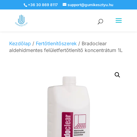
+36 30 869 8117
support@gumikesztyu.hu
Products
search
Kezdőlap
/
Fertőtlenítőszerek
/ Bradoclear
aldehidmentes felületfertőtlenítő koncentrátum 1L