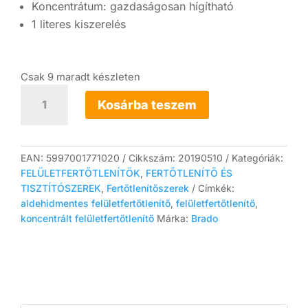
Koncentrátum: gazdaságosan hígítható
1 literes kiszerelés
Csak 9 maradt készleten
Bradoclear
aldehidmentes
Kosárba teszem
felületfertőtlenítő
koncentrátum
1L
mennyiség
EAN:
5997001771020
Cikkszám:
20190510
Kategóriák:
FELÜLETFERTŐTLENÍTŐK
,
FERTŐTLENÍTŐ ÉS
TISZTÍTÓSZEREK
,
Fertőtlenítőszerek
Címkék:
aldehidmentes felületfertőtlenítő
,
felületfertőtlenítő
,
koncentrált felületfertőtlenítő
Márka:
Brado