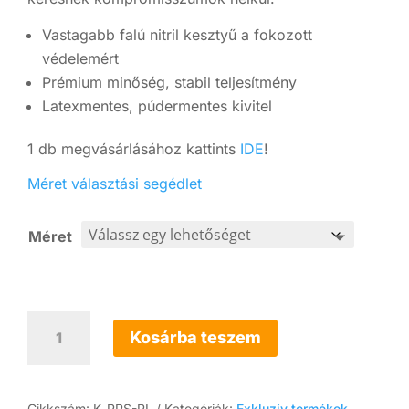
Vastagabb falú nitril kesztyű a fokozott
védelemért
Prémium minőség, stabil teljesítmény
Latexmentes, púdermentes kivitel
1 db megvásárlásához kattints
IDE
!
Méret választási segédlet
Méret
10x
PPS
Kosárba teszem
Pro
Label
nitril
kesztyű
Cikkszám:
K_PPS-PL
Kategóriák:
Exkluzív termékek
,