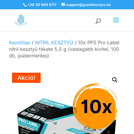
+36 30 869 8117
support@gumikesztyu.hu
Products
search
Kezdőlap
/
NITRIL KESZTYŰ
/ 10x PPS Pro Label
nitril kesztyű fekete 5,5 g (vastagabb kivitel, 100
db, púdermentes)
Akció!