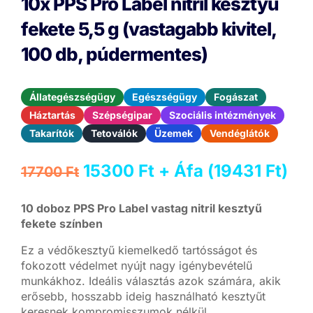
10x PPS Pro Label nitril kesztyű
fekete 5,5 g (vastagabb kivitel,
100 db, púdermentes)
Állategészségügy
Egészségügy
Fogászat
Háztartás
Szépségipar
Szociális intézmények
Takarítók
Tetoválók
Üzemek
Vendéglátók
Original
Current
15300
Ft
+ Áfa (
19431
Ft
)
17700
Ft
price
price
was:
is:
10 doboz PPS Pro Label vastag nitril kesztyű
17700 Ft.
15300 Ft.
fekete színben
Ez a védőkesztyű kiemelkedő tartósságot és
fokozott védelmet nyújt nagy igénybevételű
munkákhoz. Ideális választás azok számára, akik
erősebb, hosszabb ideig használható kesztyűt
keresnek kompromisszumok nélkül.