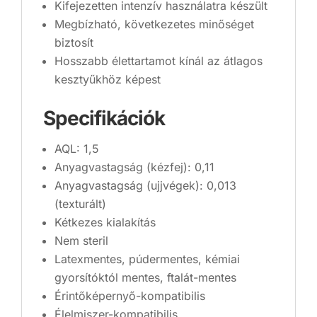
Kifejezetten intenzív használatra készült
Megbízható, következetes minőséget
biztosít
Hosszabb élettartamot kínál az átlagos
kesztyűkhöz képest
Specifikációk
AQL: 1,5
Anyagvastagság (kézfej): 0,11
Anyagvastagság (ujjvégek): 0,013
(texturált)
Kétkezes kialakítás
Nem steril
Latexmentes, púdermentes, kémiai
gyorsítóktól mentes, ftalát-mentes
Érintőképernyő-kompatibilis
Élelmiszer-kompatibilis