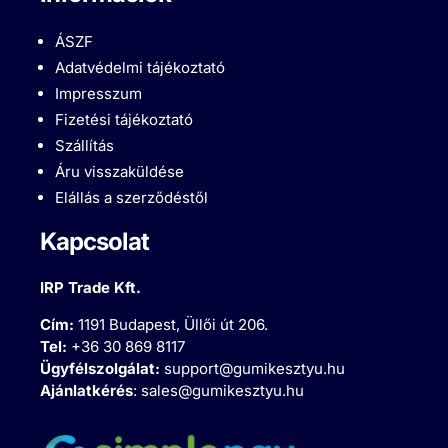
ÁSZF
Adatvédelmi tájékoztató
Impresszum
Fizetési tájékoztató
Szállítás
Áru visszaküldése
Elállás a szerződéstől
Kapcsolat
IRP Trade Kft.
Cím:
1191 Budapest, Üllői út 206.
Tel:
+36 30 869 8117
Ügyfélszolgálat:
support@gumikesztyu.hu
Ajánlatkérés
:
sales@gumikesztyu.hu