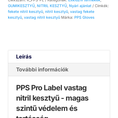
fekete
GUMIKESZTYŰ
,
NITRIL KESZTYŰ
,
Nyári ajánlat
Címkék:
5,5
fekete nitril kesztyű
,
nitril kesztyű
,
vastag fekete
g
kesztyű
,
vastag nitril kesztyű
Márka:
PPS Gloves
(vastagabb
kivitel,
100
db,
púdermentes)
mennyiség
Leírás
További információk
PPS Pro Label vastag
nitril kesztyű - magas
szintű védelem és