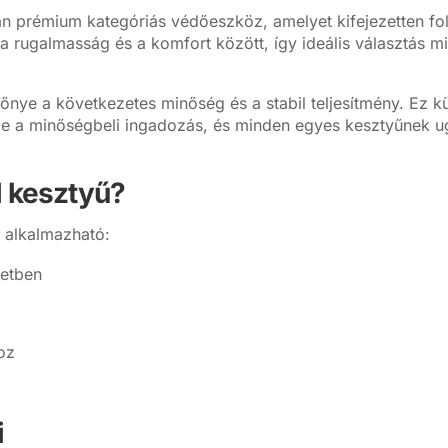
yan prémium kategóriás védőeszköz, amelyet kifejezetten fo
 a rugalmasság és a komfort között, így ideális választás mi
nye a következetes minőség és a stabil teljesítmény. Ez k
e a minőségbeli ingadozás, és minden egyes kesztyűnek u
il kesztyű?
 alkalmazható:
zetben
hoz
i