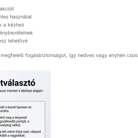
akciót
tes használat
ik a kézhez
génybevételnek
esz lehetővé
tja a megfelelő fogásbiztonságot, így nedves vagy enyhén cs