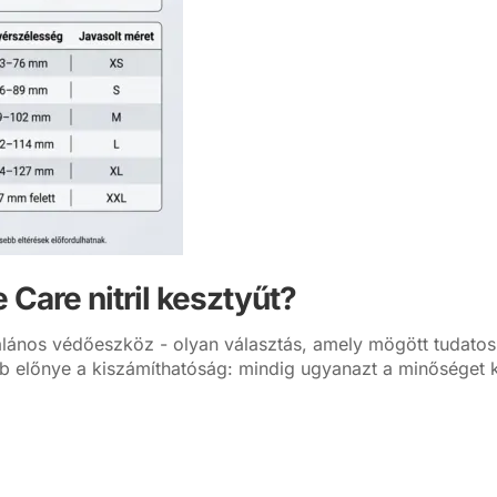
 Care nitril kesztyűt?
ános védőeszköz - olyan választás, amely mögött tudatos t
abb előnye a kiszámíthatóság: mindig ugyanazt a minőséget k