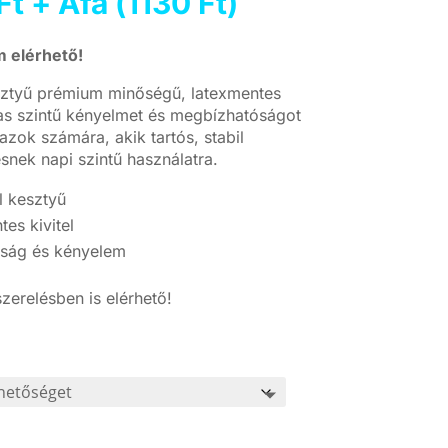
Ártartomány:
Ft
+ Áfa (
1130
Ft
)
890 Ft
-
 elérhető!
990 Ft
esztyű prémium minőségű, latexmentes
s szintű kényelmet és megbízhatóságot
 azok számára, akik tartós, stabil
nek napi szintű használatra.
l kesztyű
es kivitel
sság és kényelem
zerelésben is elérhető!