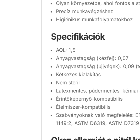
Olyan környezetbe, ahol fontos a s
Precíz munkavégzéshez
Higiénikus munkafolyamatokhoz
Specifikációk
AQL: 1,5
Anyagvastagság (kézfej): 0,07
Anyagvastagság (ujjvégek): 0,09 (te
Kétkezes kialakítás
Nem steril
Latexmentes, púdermentes, kémiai g
Érintőképernyő-kompatibilis
Élelmiszer-kompatibilis
Szabványoknak való megfelelés: E
1149:2, ASTM D6319, ASTM D7319