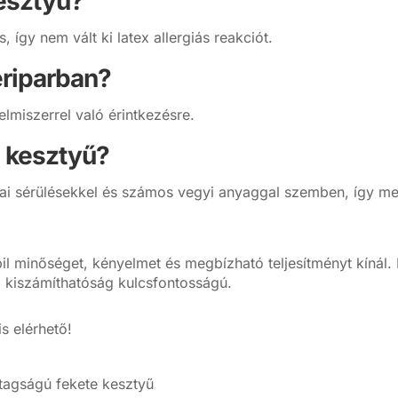
kesztyű?
így nem vált ki latex allergiás reakciót.
eriparban?
elmiszerrel való érintkezésre.
l kesztyű?
kai sérülésekkel és számos vegyi anyaggal szemben, így m
bil minőséget, kényelmet és megbízható teljesítményt kínál. 
 a kiszámíthatóság kulcsfontosságú.
is elérhető!
tagságú fekete kesztyű