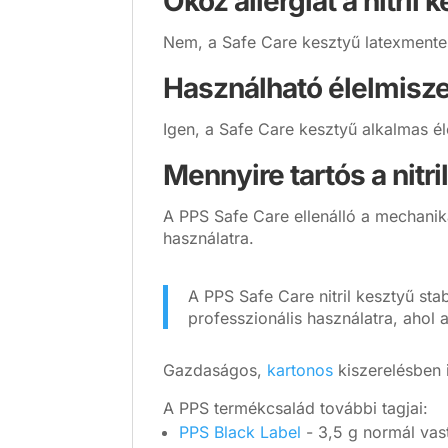
Okoz allergiát a nitril 
Nem, a Safe Care kesztyű latexmentes, 
Használható élelmisz
Igen, a Safe Care kesztyű alkalmas él
Mennyire tartós a nitri
A PPS Safe Care ellenálló a mechani
használatra.
A PPS Safe Care nitril kesztyű sta
professzionális használatra, ahol
Gazdaságos,
kartonos
kiszerelésben 
A PPS termékcsalád további tagjai:
PPS Black Label
- 3,5 g normál vas