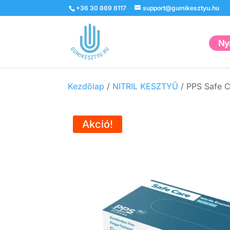
+36 30 869 8117
support@gumikesztyu.hu
Nyá
Kezdőlap
/
NITRIL KESZTYŰ
/ PPS Safe Ca
Akció!