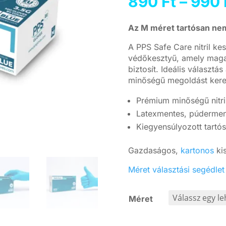
890
Ft
–
990
Az M méret tartósan nem
A PPS Safe Care nitril k
védőkesztyű, amely maga
biztosít. Ideális választás
minőségű megoldást keres
Prémium minőségű nitri
Latexmentes, púderment
Kiegyensúlyozott tartó
Gazdaságos,
kartonos
kis
Méret választási segédlet
Méret