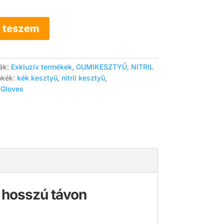
 teszem
iák:
Exkluzív termékek
,
GUMIKESZTYŰ
,
NITRIL
mkék:
kék kesztyű
,
nitril kesztyű
,
 Gloves
e hosszú távon