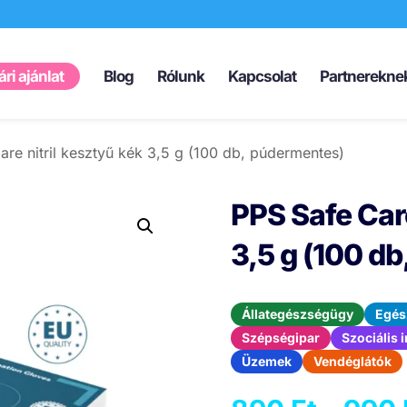
Products
search
ri ajánlat
Blog
Rólunk
Kapcsolat
Partnerekne
re nitril kesztyű kék 3,5 g (100 db, púdermentes)
PPS Safe Care
3,5 g (100 d
Állategészségügy
Egés
Szépségipar
Szociális
Üzemek
Vendéglátók