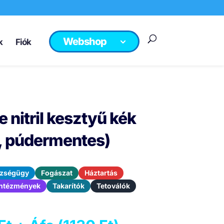
Webshop
k
Fiók
 nitril kesztyű kék
b, púdermentes)
zségügy
Fogászat
Háztartás
 intézmények
Takarítók
Tetoválók