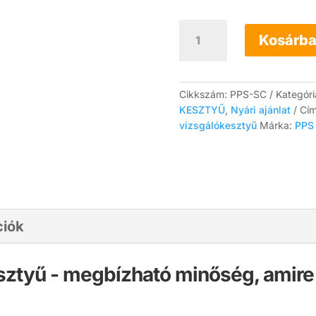
PPS
Safe
Kosárba
Care
nitril
kesztyű
kék
Cikkszám:
PPS-SC
Kategór
3,5
KESZTYŰ
,
Nyári ajánlat
Cí
g
vizsgálókesztyű
Márka:
PPS
(100
db,
púdermentes)
mennyiség
ciók
kesztyű - megbízható minőség, amir