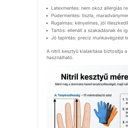
Latexmentes: nem okoz allergiás re
Púdermentes: tiszta, maradványmen
Rugalmas: kényelmes, jól illeszked
Tartós: ellenáll a szakadásnak és i
Jó tapintás: precíz munkavégzést t
A nitril kesztyű kialakítása biztosí
használható.