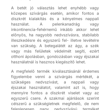
A betét jó választás lehet enyhébb vagy
közepes szivárgás esetén, amikor fontos a
diszkrét kialakítás és a kényelmes nappali
használat. A pelenkanadrág vagy
inkontinencia-fehérnemű inkább akkor lehet
előnyös, ha nagyobb nedvszívásra, stabilabb
illeszkedésre és egyszerű fel- illetve levételre
van szükség. A betegalátét az ágy, a szék
vagy más felületek védelmét segíti, ezért
otthoni ápolásban, gondozásban vagy éjszakai
használatnál is hasznos kiegészítő lehet.
A megfelelő termék kiválasztásánál érdemes
figyelembe venni a szivárgás mértékét, a
szükséges nedvszívást, a nappali vagy
éjszakai használatot, valamint azt is, hogy
mennyire fontos a diszkrét viselet vagy az
egyszerű csere. A szakmai ajánlások szerint
célszerű a szükségletnek megfelelő, de nem
feleslegesen nagy nedvszívású terméket