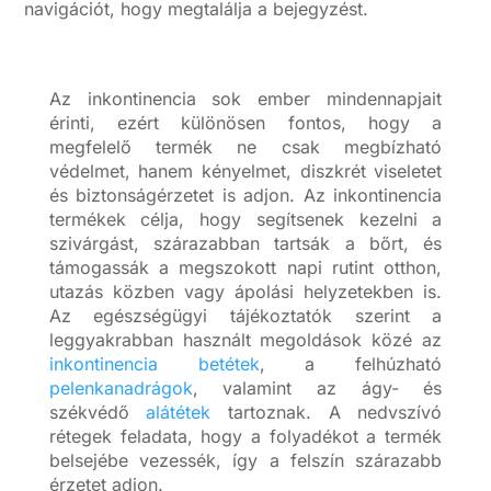
navigációt, hogy megtalálja a bejegyzést.
Az inkontinencia sok ember mindennapjait
érinti, ezért különösen fontos, hogy a
megfelelő termék ne csak megbízható
védelmet, hanem kényelmet, diszkrét viseletet
és biztonságérzetet is adjon. Az inkontinencia
termékek célja, hogy segítsenek kezelni a
szivárgást, szárazabban tartsák a bőrt, és
támogassák a megszokott napi rutint otthon,
utazás közben vagy ápolási helyzetekben is.
Az egészségügyi tájékoztatók szerint a
leggyakrabban használt megoldások közé az
inkontinencia betétek
, a felhúzható
pelenkanadrágok
, valamint az ágy- és
székvédő
alátétek
tartoznak. A nedvszívó
rétegek feladata, hogy a folyadékot a termék
belsejébe vezessék, így a felszín szárazabb
érzetet adjon.