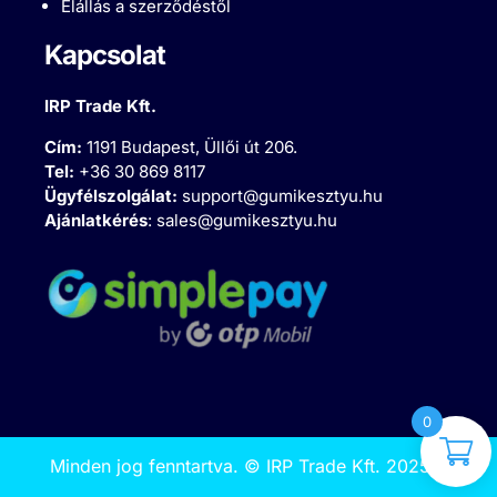
Elállás a szerződéstől
Kapcsolat
IRP Trade Kft.
Cím:
1191 Budapest, Üllői út 206.
Tel:
+36 30 869 8117
Ügyfélszolgálat:
support@gumikesztyu.hu
Ajánlatkérés
:
sales@gumikesztyu.hu
0
Minden jog fenntartva.
©
IRP Trade Kft. 2025