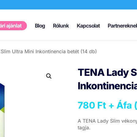
Products
search
ri ajánlat
Blog
Rólunk
Kapcsolat
Partnerekne
lim Ultra Mini Inkontinencia betét (14 db)
TENA Lady Sl
Inkontinencia
780
Ft
+ Áfa 
A TENA Lady Slim vékony 
tagja.