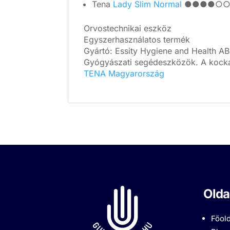
Tena
Lady Slim Normal
●●●●○○
Orvostechnikai eszköz
Egyszerhasználatos termék
Gyártó: Essity Hygiene and Health 
Gyógyászati segédeszközök. A kockáz
TENA Magyarország
Olda
Főold