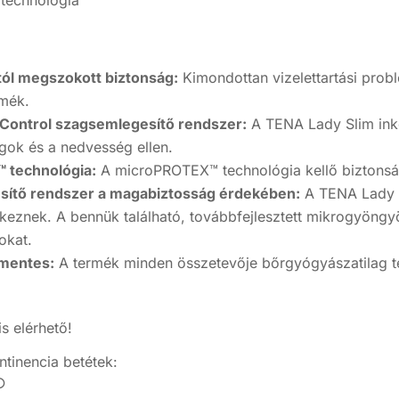
technológia
tól megszokott biztonság:
Kimondottan vizelettartási probl
rmék.
 Control szagsemlegesítő rendszer:
A TENA Lady Slim ink
agok és a nedvesség ellen.
 technológia:
A microPROTEX™ technológia kellő biztonságo
sítő rendszer a magabiztosság érdekében:
A TENA Lady S
keznek. A bennük található, továbbfejlesztett mikrogyöngyö
okat.
tmentes:
A termék minden összetevője bőrgyógyászatilag te
is elérhető!
ntinencia betétek:
○