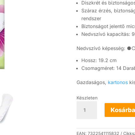
Diszkrét és biztonságo
Száraz érzés, biztonsá
rendszer
Biztonságot jelentő m
Nedvszívó kapacitás: 9
Nedvszívó képesség
Hossz: 19.2 cm
Csomagméret: 14 Dara
Gazdaságos,
kartonos
ki
Készleten
TENA
Lady
Kosárba
Slim
Ultra
Mini
Inkontinencia
EAN:
7322541115832
Cikk