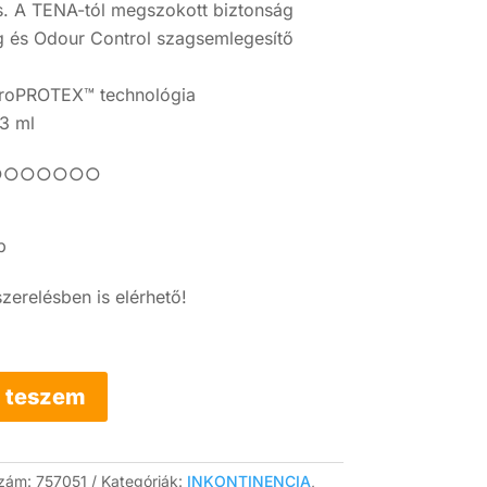
s. A TENA-tól megszokott biztonság
g és Odour Control szagsemlegesítő
icroPROTEX™ technológia
3 ml
: ●○○○○○○○
b
szerelésben is elérhető!
 teszem
szám:
757051
Kategóriák:
INKONTINENCIA
,