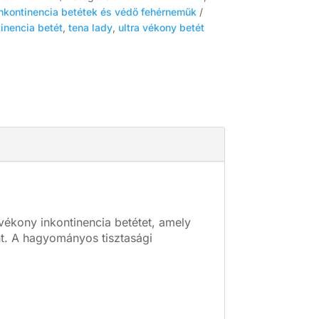
nkontinencia betétek és védő fehérneműk
tinencia betét
,
tena lady
,
ultra vékony betét
vékony inkontinencia betétet, amely
t. A hagyományos tisztasági