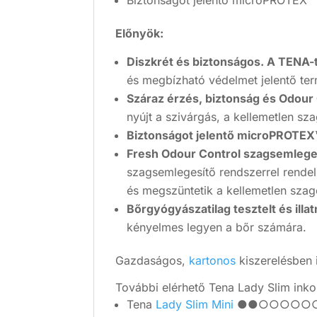
Biztonságot jelentő microPROTEX™ 
Előnyök:
Diszkrét és biztonságos. A TENA-
és megbízható védelmet jelentő te
Száraz érzés, biztonság és Odour
nyújt a szivárgás, a kellemetlen sz
Biztonságot jelentő microPROTEX™
Fresh Odour Control szagsemlege
szagsemlegesítő rendszerrel rendel
és megszüntetik a kellemetlen szag
Bőrgyógyászatilag tesztelt és illa
kényelmes legyen a bőr számára.
Gazdaságos,
kartonos
kiszerelésben 
További elérhető Tena Lady Slim inko
Tena
Lady Slim Mini
●●○○○○○