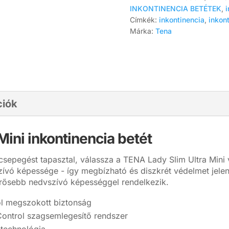
betét
INKONTINENCIA BETÉTEK
,
i
(14
Címkék:
inkontinencia
,
inkon
db)
Márka:
Tena
mennyiség
ciók
ini inkontinencia betét
csepegést tapasztal, válassza a TENA Lady Slim Ultra Mini 
ívó képessége - így megbízható és diszkrét védelmet jelen
erősebb nedvszívó képességgel rendelkezik.
ól megszokott biztonság
Control szagsemlegesítő rendszer