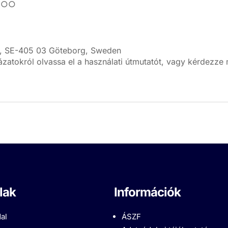
○○
AB, SE-405 03 Göteborg, Sweden
atokról olvassa el a használati útmutatót, vagy kérdezze
lak
Információk
al
ÁSZF