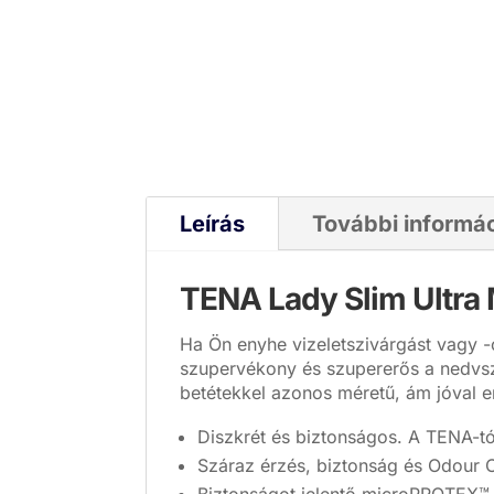
Leírás
További informá
TENA Lady Slim Ultra M
Ha Ön enyhe vizeletszivárgást vagy -
szupervékony és szupererős a nedvsz
betétekkel azonos méretű, ám jóval 
Diszkrét és biztonságos. A TENA-t
Száraz érzés, biztonság és Odour 