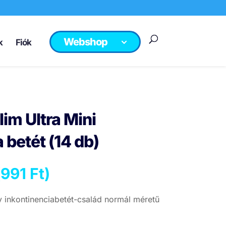
Webshop
k
Fiók
im Ultra Mini
 betét (14 db)
(
991
Ft
)
inkontinenciabetét-család normál méretű