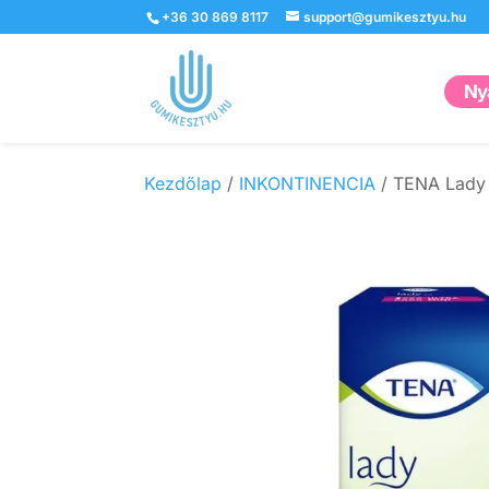
+36 30 869 8117
support@gumikesztyu.hu
Nyá
Kezdőlap
/
INKONTINENCIA
/ TENA Lady S