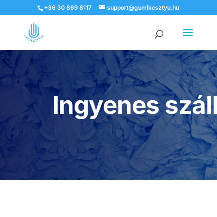
+36 30 869 8117
support@gumikesztyu.hu
Products
search
Ingyenes szállí