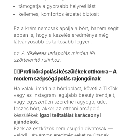
támogatja a gyorsabb helyreállást
kellemes, komfortos érzetet biztosít
Ez a krém nemcsak ápolja a bőrt, hanem segít
abban is, hogy a kezelés eredménye még
látványosabb és tartósabb legyen.
👉
A tökéletes utóápolás minden IPL
szőrtelenítő rutinhoz.
💆‍♀️Profi bőrápolási készülékek otthonra – A
modern szépségápolás rajongóinak
Ha valaki imádja a bőrápolást, követi a TikTok
vagy az Instagram legújabb beauty trendjeit,
vagy egyszerűen szeretne ragyogó, üde,
feszes bőrt, akkor az otthoni arcápoló
készülékek
igazi telitalálat karácsonyi
ajándékok
.
Ezek az eszközök nem csupán divatosak —
valódi, látványos eredményeket nyújtanak,