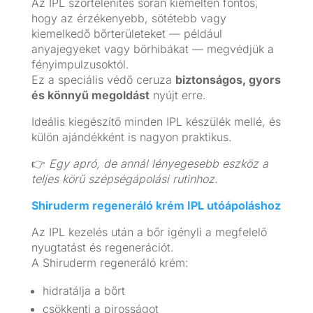
Az IPL szőrtelenítés során kiemelten fontos,
hogy az érzékenyebb, sötétebb vagy
kiemelkedő bőrterületeket — például
anyajegyeket vagy bőrhibákat — megvédjük a
fényimpulzusoktól.
Ez a speciális védő ceruza
biztonságos, gyors
és könnyű megoldást
nyújt erre.
Ideális kiegészítő minden IPL készülék mellé, és
külön ajándékként is nagyon praktikus.
👉
Egy apró, de annál lényegesebb eszköz a
teljes körű szépségápolási rutinhoz.
Shiruderm regeneráló krém IPL utóápoláshoz
Az IPL kezelés után a bőr igényli a megfelelő
nyugtatást és regenerációt.
A Shiruderm regeneráló krém:
hidratálja a bőrt
csökkenti a pirosságot