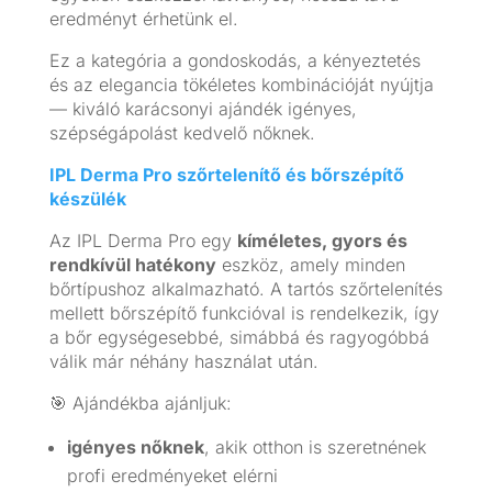
eredményt érhetünk el.
Ez a kategória a gondoskodás, a kényeztetés
és az elegancia tökéletes kombinációját nyújtja
— kiváló karácsonyi ajándék igényes,
szépségápolást kedvelő nőknek.
IPL Derma Pro szőrtelenítő és bőrszépítő
készülék
Az IPL Derma Pro egy
kíméletes, gyors és
rendkívül hatékony
eszköz, amely minden
bőrtípushoz alkalmazható. A tartós szőrtelenítés
mellett bőrszépítő funkcióval is rendelkezik, így
a bőr egységesebbé, simábbá és ragyogóbbá
válik már néhány használat után.
🎯 Ajándékba ajánljuk:
igényes nőknek
, akik otthon is szeretnének
profi eredményeket elérni