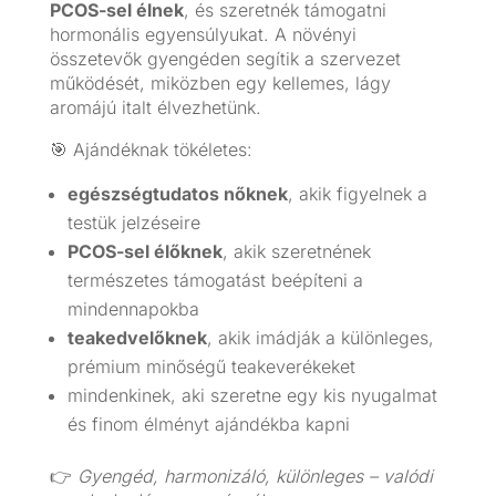
PCOS-sel élnek
, és szeretnék támogatni
hormonális egyensúlyukat. A növényi
összetevők gyengéden segítik a szervezet
működését, miközben egy kellemes, lágy
aromájú italt élvezhetünk.
🎯 Ajándéknak tökéletes:
egészségtudatos nőknek
, akik figyelnek a
testük jelzéseire
PCOS-sel élőknek
, akik szeretnének
természetes támogatást beépíteni a
mindennapokba
teakedvelőknek
, akik imádják a különleges,
prémium minőségű teakeverékeket
mindenkinek, aki szeretne egy kis nyugalmat
és finom élményt ajándékba kapni
👉
Gyengéd, harmonizáló, különleges – valódi