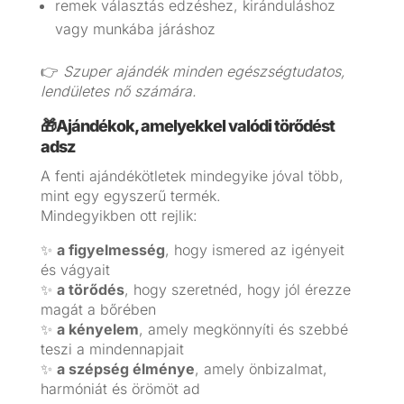
remek választás edzéshez, kiránduláshoz
vagy munkába járáshoz
👉
Szuper ajándék minden egészségtudatos,
lendületes nő számára.
🎁Ajándékok, amelyekkel valódi törődést
adsz
A fenti ajándékötletek mindegyike jóval több,
mint egy egyszerű termék.
Mindegyikben ott rejlik:
✨
a figyelmesség
, hogy ismered az igényeit
és vágyait
✨
a törődés
, hogy szeretnéd, hogy jól érezze
magát a bőrében
✨
a kényelem
, amely megkönnyíti és szebbé
teszi a mindennapjait
✨
a szépség élménye
, amely önbizalmat,
harmóniát és örömöt ad