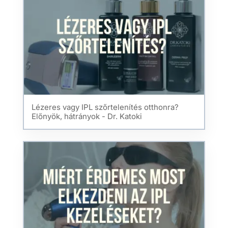
Lézeres vagy IPL szőrtelenítés otthonra?
Előnyök, hátrányok - Dr. Katoki