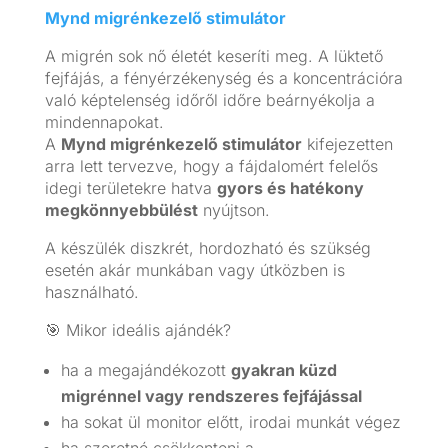
Mynd migrénkezelő stimulátor
A migrén sok nő életét keseríti meg. A lüktető
fejfájás, a fényérzékenység és a koncentrációra
való képtelenség időről időre beárnyékolja a
mindennapokat.
A
Mynd migrénkezelő stimulátor
kifejezetten
arra lett tervezve, hogy a fájdalomért felelős
idegi területekre hatva
gyors és hatékony
megkönnyebbülést
nyújtson.
A készülék diszkrét, hordozható és szükség
esetén akár munkában vagy útközben is
használható.
🎯 Mikor ideális ajándék?
ha a megajándékozott
gyakran küzd
migrénnel vagy rendszeres fejfájással
ha sokat ül monitor előtt, irodai munkát végez