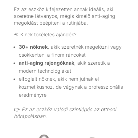
Ez az eszköz kifejezetten annak ideális, aki
szeretne látványos, mégis kímélő anti-aging
megoldást beépíteni a rutinjába.
🎯 Kinek tökéletes ajándék?
30+ nőknek
, akik szeretnék megelőzni vagy
csökkenteni a finom ráncokat
anti-aging rajongóknak
, akik szeretik a
modern technológiákat
elfoglalt nőknek, akik nem jutnak el
kozmetikushoz, de vágynak a professzionális
eredményre
👉
Ez az eszköz valódi szintlépés az otthoni
bőrápolásban.