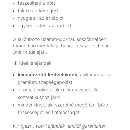
feszesíteni a bőrt
fokozni a keringést
nyugtatni az irritációt
egységesíteni az arcbőrt
A különböző üzemmódoknak köszönhetően
minden nő megtalálja benne a saját kedvenc
„mini-rituáléját”.
🎯 Ideális ajándék:
luxusérzetet kedvelőknek
, akik imádják a
prémium szépségápolást
elfoglalt nőknek, akiknek nincs idejük
kozmetikushoz járni
mindenkinek, aki szeretné megőrizni bőre
frissességét és fiatalosságát
👉
Igazi „wow” ajándék, amitől garantáltan