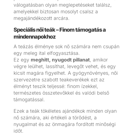
válogatásban olyan meglepetéseket találsz,
amelyekkel biztosan mosolyt csalsz a
megajándékozott arcára.
Speciális női teák – Finom támogatás a
mindennapokhoz
A teázás élménye sok nő számára nem csupán
egy meleg ital elfogyasztása.
Ez egy
meghitt, nyugodt pillanat
, amikor
végre leülhet, lassíthat, levegőt vehet, és egy
kicsit magára figyelhet. A gyógynövényes, női
szervezetre szabott teakeverékek ezt az
élményt teszik teljessé: finom ízekkel,
természetes összetevőkkel és valódi belső
támogatással.
Ezek a teák tökéletes ajándékok minden olyan
nő számára, aki értékeli a törődést, a
nyugalmat és az önmagára fordított minőségi
időt.