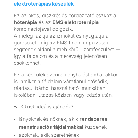
elektroterápiás készülék
Ez az okos, diszkrét és hordozható eszköz a
hőterápia
és az
EMS elektroterápia
kombinációjával dolgozik.
A meleg lazítja az izmokat és nyugtatja a
görcsöket, míg az EMS finom impulzusai
segítenek oldani a méh körüli izomfeszülést —
így a fájdalom és a merevség jelentősen
csökkenhet.
Ez a készülék azonnali enyhülést adhat akkor
is, amikor a fájdalom váratlanul erősödik,
ráadásul bárhol használható: munkában,
iskolában, utazás közben vagy edzés után.
🎯 Kiknek ideális ajándék?
lányoknak és nőknek, akik
rendszeres
menstruációs fájdalmakkal
küzdenek
azoknak, akik szeretnének