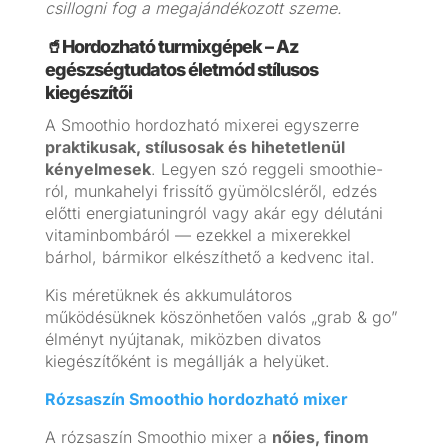
csillogni fog a megajándékozott szeme.
🥤Hordozható turmixgépek – Az
egészségtudatos életmód stílusos
kiegészítői
A Smoothio hordozható mixerei egyszerre
praktikusak, stílusosak és hihetetlenül
kényelmesek
. Legyen szó reggeli smoothie-
ról, munkahelyi frissítő gyümölcsléről, edzés
előtti energiatuningról vagy akár egy délutáni
vitaminbombáról — ezekkel a mixerekkel
bárhol, bármikor elkészíthető a kedvenc ital.
Kis méretüknek és akkumulátoros
működésüknek köszönhetően valós „grab & go”
élményt nyújtanak, miközben divatos
kiegészítőként is megállják a helyüket.
Rózsaszín Smoothio hordozható mixer
A rózsaszín Smoothio mixer a
nőies, finom