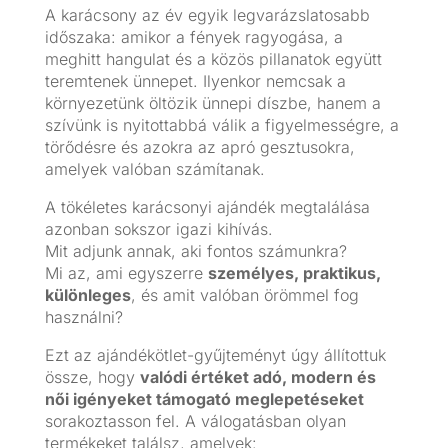
A karácsony az év egyik legvarázslatosabb
időszaka: amikor a fények ragyogása, a
meghitt hangulat és a közös pillanatok együtt
teremtenek ünnepet. Ilyenkor nemcsak a
környezetünk öltözik ünnepi díszbe, hanem a
szívünk is nyitottabbá válik a figyelmességre, a
törődésre és azokra az apró gesztusokra,
amelyek valóban számítanak.
A tökéletes karácsonyi ajándék megtalálása
azonban sokszor igazi kihívás.
Mit adjunk annak, aki fontos számunkra?
Mi az, ami egyszerre
személyes, praktikus,
különleges
, és amit valóban örömmel fog
használni?
Ezt az ajándékötlet-gyűjteményt úgy állítottuk
össze, hogy
valódi értéket adó, modern és
női igényeket támogató meglepetéseket
sorakoztasson fel. A válogatásban olyan
termékeket találsz, amelyek: