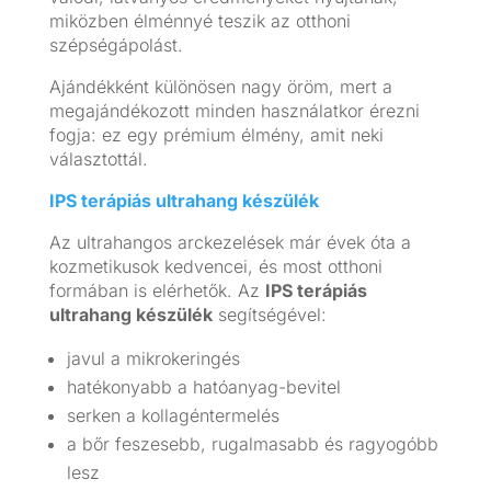
miközben élménnyé teszik az otthoni
szépségápolást.
Ajándékként különösen nagy öröm, mert a
megajándékozott minden használatkor érezni
fogja: ez egy prémium élmény, amit neki
választottál.
IPS terápiás ultrahang készülék
Az ultrahangos arckezelések már évek óta a
kozmetikusok kedvencei, és most otthoni
formában is elérhetők. Az
IPS terápiás
ultrahang készülék
segítségével:
javul a mikrokeringés
hatékonyabb a hatóanyag-bevitel
serken a kollagéntermelés
a bőr feszesebb, rugalmasabb és ragyogóbb
lesz