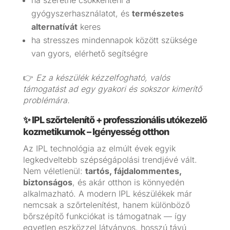
ha szeretné csökkenteni a
gyógyszerhasználatot, és
természetes
alternatívát
keres
ha stresszes mindennapok között szüksége
van gyors, elérhető segítségre
👉
Ez a készülék kézzelfogható, valós
támogatást ad egy gyakori és sokszor kimerítő
problémára.
✨ IPL szőrtelenítő + professzionális utókezelő
kozmetikumok – Igényesség otthon
Az IPL technológia az elmúlt évek egyik
legkedveltebb szépségápolási trendjévé vált.
Nem véletlenül:
tartós, fájdalommentes,
biztonságos
, és akár otthon is könnyedén
alkalmazható. A modern IPL készülékek már
nemcsak a szőrtelenítést, hanem különböző
bőrszépítő funkciókat is támogatnak — így
egyetlen eszközzel látványos, hosszú távú