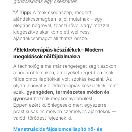
gondoskodás egy csészében.
💡
Tipp:
A teák csodaszép, meghitt
ajándékcsomagban is jól mutatnak – egy
elegáns bögrével, teaszűrővel vagy mézzel
kiegészítve akár komplett wellness-
ajándékcsomagot állíthatsz össze.
⚡Elektroterápiás készülékek – Modern
megoldások női fájdalmakra
A technológia ma már rengeteget segít azokon
a női problémákon, amelyeket régebben csak
fájdalomcsillapítókkal volt szokás kezelni. Az
olyan innovatív elektroterápiás készülékek, mint
ezek,
gyengéden, természetes módon és
gyorsan
hoznak megkönnyebbülést.
Éppen ezért különlegesek: mert egyszerre
praktikusak és mélyen személyes ajándékok —
valódi törődést fejeznek ki.
Menstruációs fájdalomcsillapító hő- és