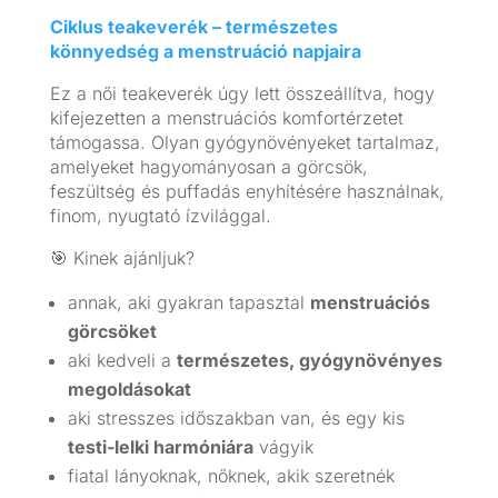
Ciklus teakeverék – természetes
könnyedség a menstruáció napjaira
Ez a női teakeverék úgy lett összeállítva, hogy
kifejezetten a menstruációs komfortérzetet
támogassa. Olyan gyógynövényeket tartalmaz,
amelyeket hagyományosan a görcsök,
feszültség és puffadás enyhítésére használnak,
finom, nyugtató ízvilággal.
🎯 Kinek ajánljuk?
annak, aki gyakran tapasztal
menstruációs
görcsöket
aki kedveli a
természetes, gyógynövényes
megoldásokat
aki stresszes időszakban van, és egy kis
testi-lelki harmóniára
vágyik
fiatal lányoknak, nőknek, akik szeretnék