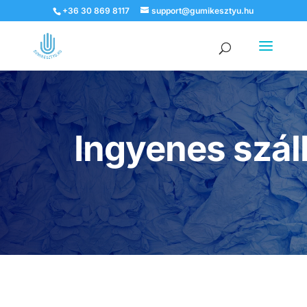
+36 30 869 8117
support@gumikesztyu.hu
Products
search
Ingyenes szállí