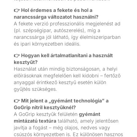
👉 Hol érdemes a fekete és hol a
narancssárga változatot használni?
A fekete verzió professzionális megjelenést ad
(pl. szépségipar, autószerelés), míg a
narancssárga jól látható, így élelmiszeriparban
és ipari környezetben ideális.
👉 Hogyan kell ártalmatlanítani a használt
kesztyűt?
Használat után mindig biztonságosan, a helyi
előírásoknak megfelelően kell kidobni – fertőző
anyaggal érintkező kesztyű esetén külön
gyűjtés szükséges.
👉 Mit jelent a „gyémánt technológia” a
GoGrip nitril kesztyűknél?
A GoGrip kesztyűk felületén
gyémánt
mintázatú textúra
található, amely jelentősen
javítja a fogást – még olajos, nedves vagy
csúszós környezetben is. Ez különösen hasznos