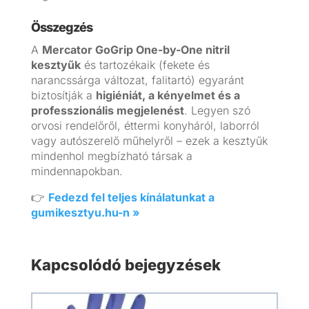
Összegzés
A
Mercator GoGrip One-by-One nitril
kesztyűk
és tartozékaik (fekete és
narancssárga változat, falitartó) egyaránt
biztosítják a
higiéniát, a kényelmet és a
professzionális megjelenést
. Legyen szó
orvosi rendelőről, éttermi konyháról, laborról
vagy autószerelő műhelyről – ezek a kesztyűk
mindenhol megbízható társak a
mindennapokban.
👉
Fedezd fel teljes kínálatunkat a
gumikesztyu.hu-n »
Kapcsolódó bejegyzések