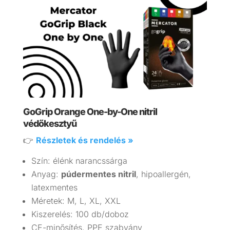
GoGrip Orange One-by-One nitril
védőkesztyű
👉
Részletek és rendelés »
Szín: élénk narancssárga
Anyag:
púdermentes nitril
, hipoallergén,
latexmentes
Méretek: M, L, XL, XXL
Kiszerelés: 100 db/doboz
CE-minősítés, PPE szabvány