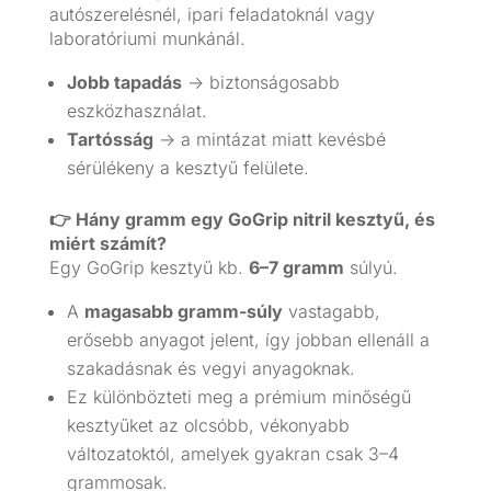
autószerelésnél, ipari feladatoknál vagy
laboratóriumi munkánál.
Jobb tapadás
→ biztonságosabb
eszközhasználat.
Tartósság
→ a mintázat miatt kevésbé
sérülékeny a kesztyű felülete.
👉 Hány gramm egy GoGrip nitril kesztyű, és
miért számít?
Egy GoGrip kesztyű kb.
6–7 gramm
súlyú.
A
magasabb gramm-súly
vastagabb,
erősebb anyagot jelent, így jobban ellenáll a
szakadásnak és vegyi anyagoknak.
Ez különbözteti meg a prémium minőségű
kesztyűket az olcsóbb, vékonyabb
változatoktól, amelyek gyakran csak 3–4
grammosak.