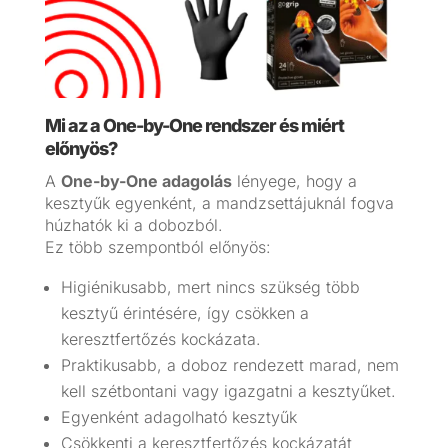
Mi az a One-by-One rendszer és miért
előnyös?
A
One-by-One adagolás
lényege, hogy a
kesztyűk egyenként, a mandzsettájuknál fogva
húzhatók ki a dobozból.
Ez több szempontból előnyös:
Higiénikusabb, mert nincs szükség több
kesztyű érintésére, így csökken a
keresztfertőzés kockázata.
Praktikusabb, a doboz rendezett marad, nem
kell szétbontani vagy igazgatni a kesztyűket.
Egyenként adagolható kesztyűk
Csökkenti a keresztfertőzés kockázatát