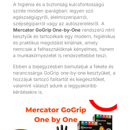
A higiénia és a biztonság kulcsfontosságú
szinte minden iparágban: legyen szó
egészségügyről, élelmiszeriparról,
szépségiparról vagy az autószerelésről. A
Mercator GoGrip One-by-One
rendszerű nitril
kesztyűk és tartozékaik egy modern, higiénikus
és praktikus megoldást kínálnak, amely
nemcsak a felhasználóknak kényelmes, hanem
a munkakörnyezetet is rendezettebbé teszi.
Ebben a bejegyzésben bemutatjuk a fekete és
narancssárga GoGrip one-by-one kesztyűket, a
hozzájuk tartozó falitartót és kiegészítőket,
valamint választ adunk a leggyakoribb
kérdésekre is.