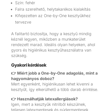
Szín: fehér
Falra szerelhető, helytakarékos kialakítás
Kifejezetten az One-by-One kesztyűkhez
tervezve
A falitartó biztosítja, hogy a kesztyű mindig
kéznél legyen, miközben a munkaterület
rendezett marad. Ideális olyan helyeken, ahol
gyors és higiénikus kesztyűhasználatra van
szükség.
Gyakori kérdések
👉 Miért jobb a One-by-One adagolás, mint a
hagyományos doboz?
Mert egyenként, higiénikusan lehet kivenni a
kesztyűt, így elkerülhető a több darab érintése.
👉 Használhatják latexallergiások?
Igen, mert a kesztyűk nitrilből készülnek,
teljesen latexmentesek és púdermentesek.