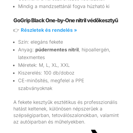
Mindig a mandzsettánál fogva húzható ki
GoGrip Black One-by-One nitril védőkesztyű
👉
Részletek és rendelés »
Szín: elegáns fekete
Anyag:
púdermentes nitril
, hipoallergén,
latexmentes
Méretek: M, L, XL, XXL
Kiszerelés: 100 db/doboz
CE-minősítés, megfelel a PPE
szabványoknak
A fekete kesztyűk esztétikus és professzionális
hatást keltenek, különösen népszerűek a
szépségiparban, tetoválószalonokban, valamint
az autóiparban és műhelyekben.