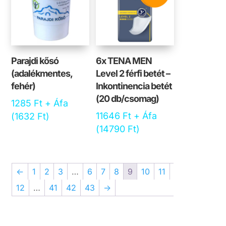
Parajdi kősó
6x TENA MEN
(adalékmentes,
Level 2 férfi betét –
fehér)
Inkontinencia betét
(20 db/csomag)
1285
Ft
+ Áfa
11646
Ft
+ Áfa
(
1632
Ft
)
(
14790
Ft
)
←
1
2
3
…
6
7
8
9
10
11
12
…
41
42
43
→