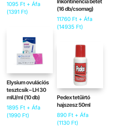
Inkontinencia betét
1095
Ft
+ Áfa
(16 db/csomag)
(
1391
Ft
)
11760
Ft
+ Áfa
(
14935
Ft
)
Elysium ovulációs
tesztcsík – LH 30
mIU/ml (10 db)
Pedex tetűirtó
hajszesz 50ml
1895
Ft
+ Áfa
890
Ft
+ Áfa
(
1990
Ft
)
(
1130
Ft
)