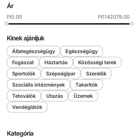
Ár
Ft
0.00
Ft
1142079.00
Kinek ajánljuk
Állategészségügy
Egészségügy
Fogászat
Háztartás
Közösségi terek
Sportolók
Szépségipar
Szerelők
Szociális intézmények
Takarítók
Tetoválók
Utazás
Üzemek
Vendéglátók
Kategória