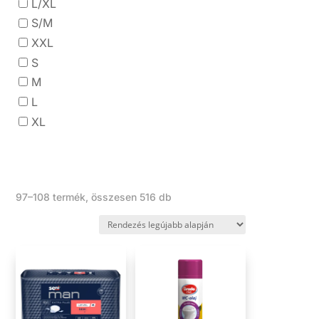
L/XL
S/M
XXL
S
M
L
XL
Sorted
97–108 termék, összesen 516 db
by
latest