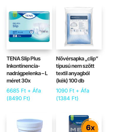
TENA Slip Plus
Nővérsapka „clip”
Inkontinencia-
típusú nem szőtt
nadrágpelenka – L
textil anyagból
méret 30x
(kék) 100 db
6685
Ft
+ Áfa
1090
Ft
+ Áfa
(
8490
Ft
)
(
1384
Ft
)