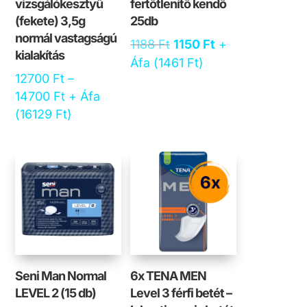
vizsgálókesztyű
fertőtlenítő kendő
(fekete) 3,5g
25db
normál vastagságú
Original
Current
1188
Ft
1150
Ft
+
kialakítás
price
price
Áfa (
1461
Ft
)
12700
Ft
–
was:
is:
Ártartomány:
14700
Ft
+ Áfa
1188 Ft.
1150 Ft.
12700 Ft
(
16129
Ft
)
-
14700 Ft
Seni Man Normal
6x TENA MEN
LEVEL 2 (15 db)
Level 3 férfi betét –