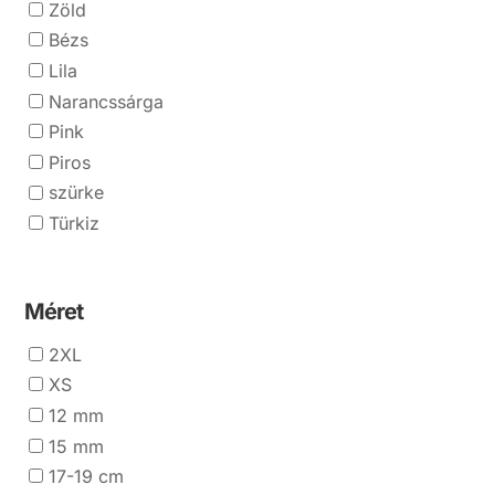
Zöld
Bézs
Lila
Narancssárga
Pink
Piros
szürke
Türkiz
Méret
2XL
XS
12 mm
15 mm
17-19 cm