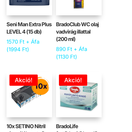
Seni Man Extra Plus
BradoClub WC olaj
LEVEL 4 (15 db)
vadvirág illattal
(200 ml)
1570
Ft
+ Áfa
890
Ft
+ Áfa
(
1994
Ft
)
(
1130
Ft
)
Akció!
Akció!
10x SETINO Nitril
BradoLife