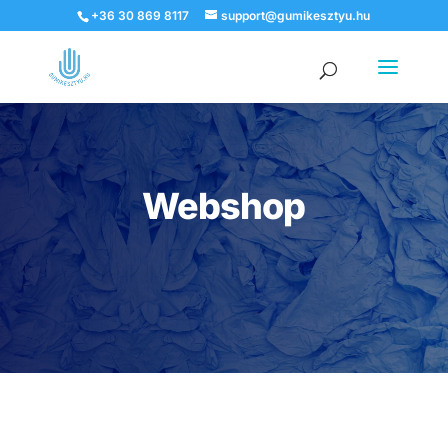
+36 30 869 8117
support@gumikesztyu.hu
Products
search
Webshop