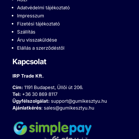
Adatvédelmi tájékoztató
Impresszum
Fizetési tájékoztató
Szállítás
Áru visszaküldése
Elállás a szerződéstől
Kapcsolat
IRP Trade Kft.
Cím:
1191 Budapest, Üllői út 206.
Tel:
+36 30 869 8117
Ügyfélszolgálat:
support@gumikesztyu.hu
Ajánlatkérés
:
sales@gumikesztyu.hu