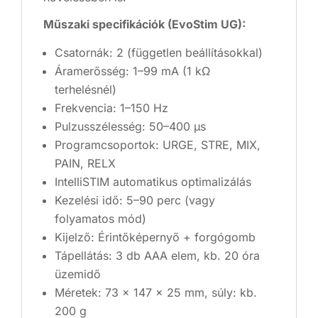
Műszaki specifikációk (EvoStim UG):
Csatornák: 2 (független beállításokkal)
Áramerősség: 1–99 mA (1 kΩ
terhelésnél)
Frekvencia: 1–150 Hz
Pulzusszélesség: 50–400 μs
Programcsoportok: URGE, STRE, MIX,
PAIN, RELX
IntelliSTIM automatikus optimalizálás
Kezelési idő: 5–90 perc (vagy
folyamatos mód)
Kijelző: Érintőképernyő + forgógomb
Tápellátás: 3 db AAA elem, kb. 20 óra
üzemidő
Méretek: 73 x 147 x 25 mm, súly: kb.
200 g