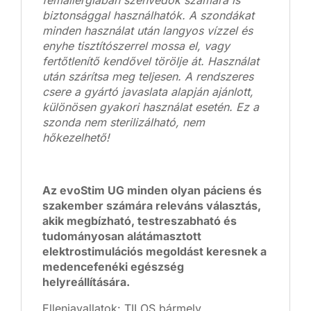
fémallergiában szenvedők számára is
biztonsággal használhatók. A szondákat
minden használat után langyos vízzel és
enyhe tisztítószerrel mossa el, vagy
fertőtlenítő kendővel törölje át. Használat
után szárítsa meg teljesen. A rendszeres
csere a gyártó javaslata alapján ajánlott,
különösen gyakori használat esetén. Ez a
szonda nem sterilizálható, nem
hőkezelhető!
Az evoStim UG minden olyan páciens és
szakember számára releváns választás,
akik megbízható, testreszabható és
tudományosan alátámasztott
elektrostimulációs megoldást keresnek a
medencefenéki egészség
helyreállítására.
Ellenjavallatok: TILOS bármely