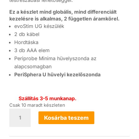
testreszabási lehetőséggel.
Ez a készlet mind globális, mind differenciált
kezelésre is alkalmas, 2 független áramkörel.
evoStim UG készülék
2 db kábel
Hordtáska
3 db AAA elem
Periprobe Minima hüvelyszonda az
alapcsomagban
PeriSphera U hüvelyi kezelőszonda
Szállítás 3-5 munkanap.
Csak 10 maradt készleten
Sokoldalú
inkontinencia
Kosárba teszem
kezelő
szett
hüvelyi