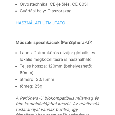
Orvostechnikai CE-jelölés: CE 0051
Gyártási hely: Olaszország
HASZNÁLATI ÚTMUTATÓ
Műszaki specifikációk (PeriSphera-U):
Lapos, 2 áramkörös dizájn: globális és
lokális megközelítésre is használható
Teljes hossza: 120mm (behelyezhető:
60mm)
átmérő: 30/15mm
tömeg: 25g
A PeriShera-U biokompatibilis műanyag és
fém kombinációjából készül. Az érintkezők
füstarannyal vannak borítva, így