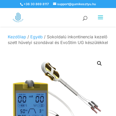
+36 30 869 8117
support@gumikesztyu.hu
Products
search
Kezdőlap
/
Egyéb
/ Sokoldalú inkontinencia kezelő
szett hüvelyi szondával és EvoStim UG készülékkel