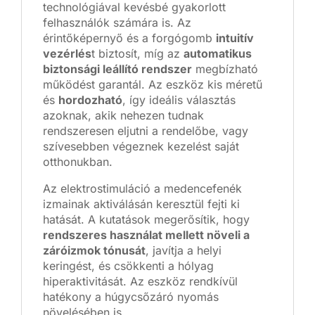
technológiával kevésbé gyakorlott
felhasználók számára is. Az
érintőképernyő és a forgógomb
intuitív
vezérlés
t biztosít, míg az
automatikus
biztonsági leállító rendszer
megbízható
működést garantál. Az eszköz kis méretű
és
hordozható
, így ideális választás
azoknak, akik nehezen tudnak
rendszeresen eljutni a rendelőbe, vagy
szívesebben végeznek kezelést saját
otthonukban.
Az elektrostimuláció a medencefenék
izmainak aktiválásán keresztül fejti ki
hatását. A kutatások megerősítik, hogy
rendszeres használat mellett növeli a
záróizmok tónusát
, javítja a helyi
keringést, és csökkenti a hólyag
hiperaktivitását. Az eszköz rendkívül
hatékony a húgycsőzáró nyomás
növelésében is.