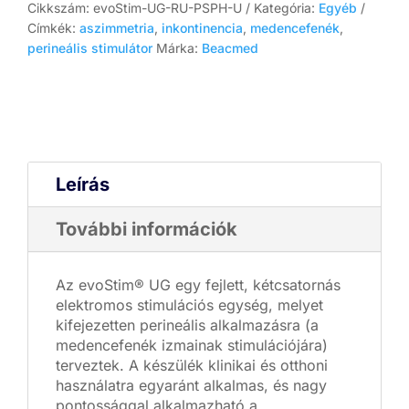
szondával
Cikkszám:
evoStim-UG-RU-PSPH-U
Kategória:
Egyéb
és
Címkék:
aszimmetria
,
inkontinencia
,
medencefenék
,
EvoStim
perineális stimulátor
Márka:
Beacmed
UG
készülékkel
mennyiség
Leírás
További információk
Az evoStim® UG egy fejlett, kétcsatornás
elektromos stimulációs egység, melyet
kifejezetten perineális alkalmazásra (a
medencefenék izmainak stimulációjára)
terveztek. A készülék klinikai és otthoni
használatra egyaránt alkalmas, és nagy
pontossággal alkalmazható a