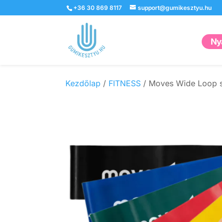
+36 30 869 8117
support@gumikesztyu.hu
Nyá
Kezdőlap
/
FITNESS
/ Moves Wide Loop s