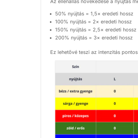
Az ellenállás növekedése a nyújtás m
50% nyújtás = 1,5× eredeti hossz
100% nyújtás = 2× eredeti hossz
150% nyújtás = 2,5× eredeti hossz
200% nyújtás = 3× eredeti hossz
Ez lehetővé teszi az intenzitás ponto