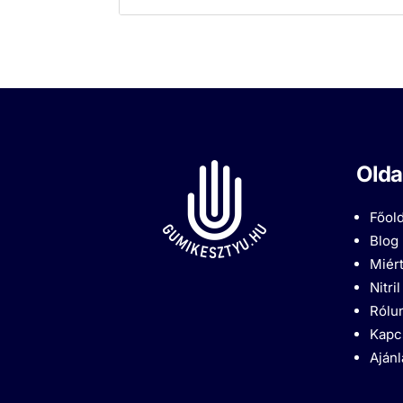
Olda
Főold
Blog
Miért
Nitri
Rólu
Kapc
Aján