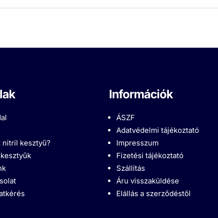
lak
Információk
al
ÁSZF
Adatvédelmi tájékoztató
 nitril kesztyű?
Impresszum
l kesztyűk
Fizetési tájékoztató
nk
Szállítás
solat
Áru visszaküldése
latkérés
Elállás a szerződéstől