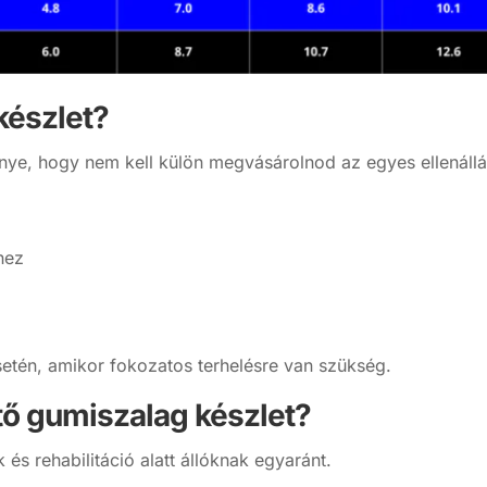
 készlet?
nye, hogy nem kell külön megvásárolnod az egyes ellenáll
hez
setén, amikor fokozatos terhelésre van szükség.
ítő gumiszalag készlet?
s rehabilitáció alatt állóknak egyaránt.