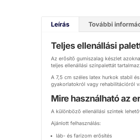
Leírás
További informá
Teljes ellenállási pal
Az erősítő gumiszalag készlet azokn
teljes ellenállási színpalettát tartal
A 7,5 cm széles latex hurkok stabil é
gyakorlatokról vagy rehabilitációról 
Mire használható az e
A különböző ellenállási szintek lehet
Ajánlott felhasználás:
láb- és farizom erősítés