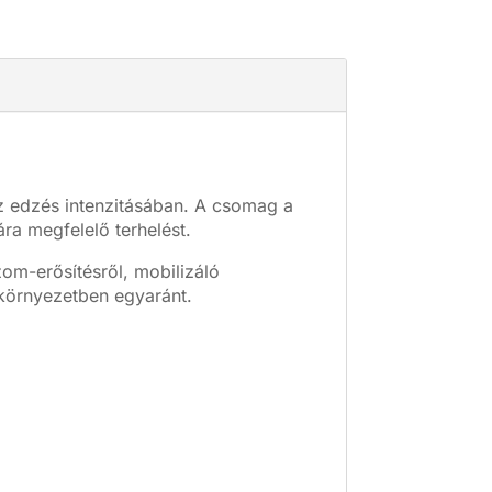
z edzés intenzitásában. A csomag a
ára megfelelő terhelést.
zom-erősítésről, mobilizáló
 környezetben egyaránt.