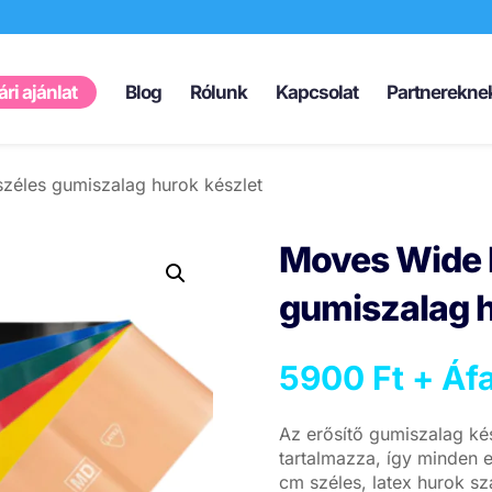
Products
search
ri ajánlat
Blog
Rólunk
Kapcsolat
Partnerekne
zéles gumiszalag hurok készlet
Moves Wide 
gumiszalag h
5900
Ft
+ Áfa
Az erősítő gumiszalag készl
tartalmazza, így minden ed
cm széles, latex hurok sz