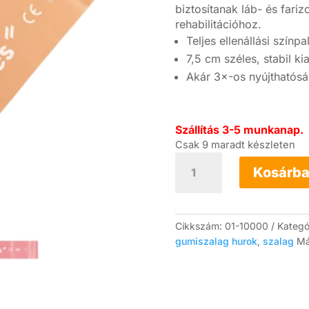
biztosítanak láb- és far
rehabilitációhoz.
Teljes ellenállási szín
7,5 cm széles, stabil kia
Akár 3×-os nyújthatósá
Szállítás 3-5 munkanap.
Csak 9 maradt készleten
Moves
Wide
Kosárba
Loop
széles
gumiszalag
hurok
Cikkszám:
01-10000
Kategó
készlet
gumiszalag hurok
,
szalag
Má
mennyiség