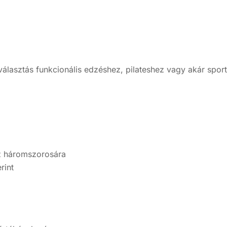
választás funkcionális edzéshez, pilateshez vagy akár sporto
sz háromszorosára
rint