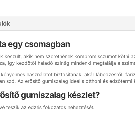
ciók
etta egy csomagban
ak készült, akik nem szeretnének kompromisszumot kötni a
mazza, így kezdőtől haladó szintig mindenki megtalálja a szám
s kényelmes használatot biztosítanak, akár lábedzésről, fari
van szó. Az erősítő gumiszalag ideális otthoni és edzőtermi
rősítő gumiszalag készlet?
ővé teszik az edzés fokozatos nehezítését.