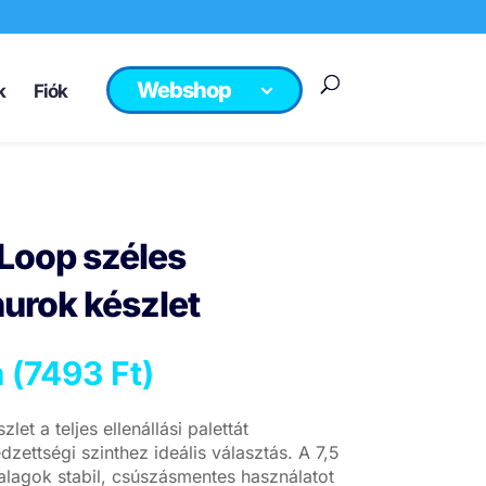
Webshop
k
Fiók
Loop széles
urok készlet
 (
7493
Ft
)
et a teljes ellenállási palettát
zettségi szinthez ideális választás. A 7,5
alagok stabil, csúszásmentes használatot