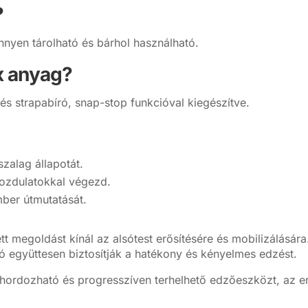
?
nyen tárolható és bárhol használható.
ex anyag?
és strapabíró, snap-stop funkcióval kiegészítve.
szalag állapotát.
mozdulatokkal végezd.
ber útmutatását.
 megoldást kínál az alsótest erősítésére és mobilizálására. 
ció együttesen biztosítják a hatékony és kényelmes edzést.
hordozható és progresszíven terhelhető edzőeszközt, az erő