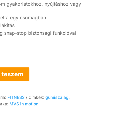
izom gyakorlatokhoz, nyújtáshoz vagy
paletta egy csomagban
lakítás
g snap-stop biztonsági funkcióval
 teszem
ria:
FITNESS
Címkék:
gumiszalag
,
rka:
MVS in motion