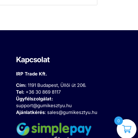
Kapcsolat
IRP Trade Kft.
Cím:
1191 Budapest, Üllői út 206.
Tel:
+36 30 869 8117
Ügyfélszolgálat:
support@gumikesztyu.hu
Ajánlatkérés
:
sales@gumikesztyu.hu
0