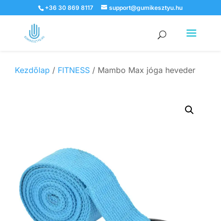
+36 30 869 8117
support@gumikesztyu.hu
Products
search
Kezdőlap
/
FITNESS
/ Mambo Max jóga heveder