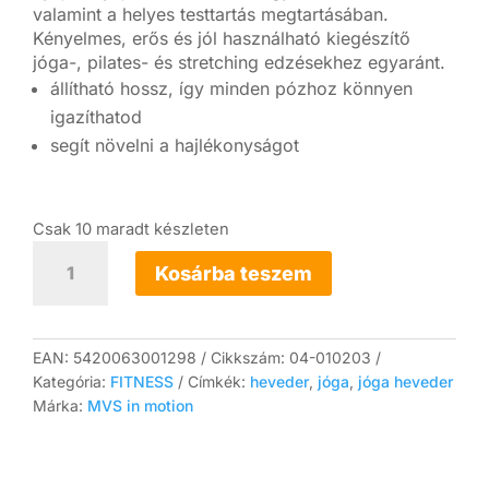
valamint a helyes testtartás megtartásában.
Kényelmes, erős és jól használható kiegészítő
jóga-, pilates- és stretching edzésekhez egyaránt.
állítható hossz, így minden pózhoz könnyen
igazíthatod
segít növelni a hajlékonyságot
Csak 10 maradt készleten
Mambo
Max
Kosárba teszem
jóga
heveder
mennyiség
EAN:
5420063001298
Cikkszám:
04-010203
Kategória:
FITNESS
Címkék:
heveder
,
jóga
,
jóga heveder
Márka:
MVS in motion