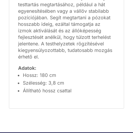
testtartás megtartásához, például a hát
egyenesítésében vagy a vállöv stabilabb
pozíciójában. Segít megtartani a pózokat
hosszabb ideig, ezáltal támogatja az
izmok aktiválását és az állóképesség
fejlesztését anélkül, hogy túlzott terhelést
jelentene. A testhelyzetek rögzítésével
kiegyensúlyozottabb, tudatosabb mozgás
érhető el.
Adatok:
Hossz: 180 cm
Szélesség: 3,8 cm
Állítható hossz csattal