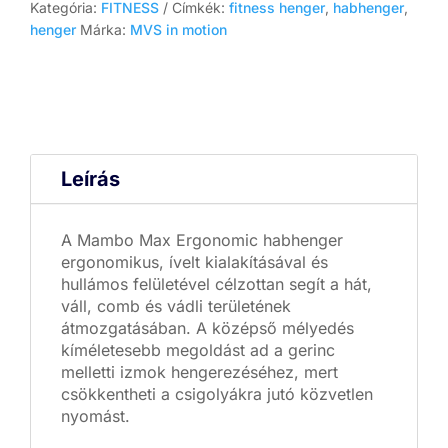
Kategória:
FITNESS
Címkék:
fitness henger
,
habhenger
,
henger
Márka:
MVS in motion
Leírás
A Mambo Max Ergonomic habhenger
ergonomikus, ívelt kialakításával és
hullámos felületével célzottan segít a hát,
váll, comb és vádli területének
átmozgatásában. A középső mélyedés
kíméletesebb megoldást ad a gerinc
melletti izmok hengerezéséhez, mert
csökkentheti a csigolyákra jutó közvetlen
nyomást.