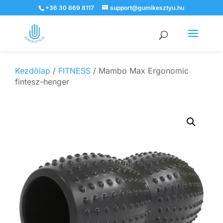
+36 30 869 8117
support@gumikesztyu.hu
Products
search
Kezdőlap
/
FITNESS
/ Mambo Max Ergonomic
fintesz-henger