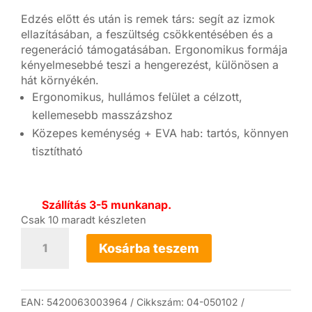
Edzés előtt és után is remek társ: segít az izmok
ellazításában, a feszültség csökkentésében és a
regeneráció támogatásában. Ergonomikus formája
kényelmesebbé teszi a hengerezést, különösen a
hát környékén.
Ergonomikus, hullámos felület a célzott,
kellemesebb masszázshoz
Közepes keménység + EVA hab: tartós, könnyen
tisztítható
Szállítás 3-5 munkanap.
Csak 10 maradt készleten
Mambo
Max
Kosárba teszem
Ergonomic
fintesz-
henger
mennyiség
EAN:
5420063003964
Cikkszám:
04-050102