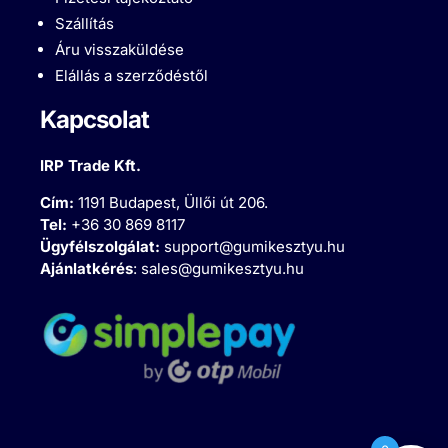
Szállítás
Áru visszaküldése
Elállás a szerződéstől
Kapcsolat
IRP Trade Kft.
Cím:
1191 Budapest, Üllői út 206.
Tel:
+36 30 869 8117
Ügyfélszolgálat:
support@gumikesztyu.hu
Ajánlatkérés
:
sales@gumikesztyu.hu