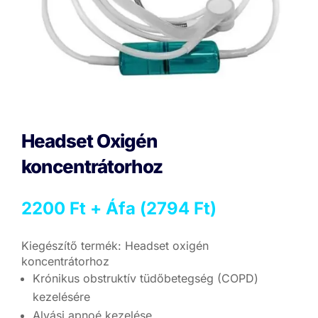
Headset Oxigén
koncentrátorhoz
2200
Ft
+ Áfa (
2794
Ft
)
Kiegészítő termék: Headset oxigén
koncentrátorhoz
Krónikus obstruktív tüdőbetegség (COPD)
kezelésére
Alvási apnoé kezelése