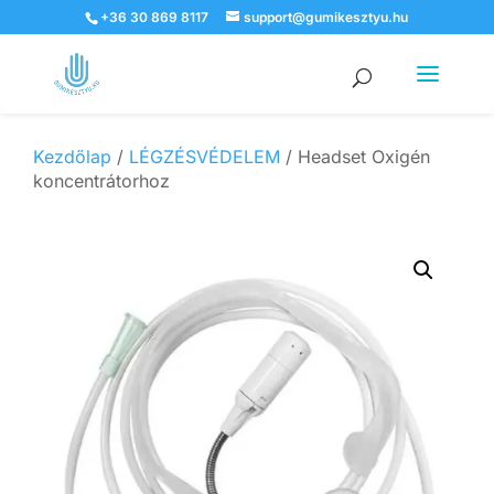
+36 30 869 8117
support@gumikesztyu.hu
Products
search
Kezdőlap
/
LÉGZÉSVÉDELEM
/ Headset Oxigén
koncentrátorhoz