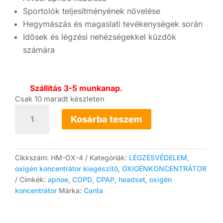
Sportolók teljesítményének növelése
Hegymászás és magaslati tevékenységek során
Idősek és légzési nehézségekkel küzdők
számára
Szállítás 3-5 munkanap.
Csak 10 maradt készleten
Headset
Oxigén
Kosárba teszem
koncentrátorhoz
mennyiség
Cikkszám:
HM-OX-4
Kategóriák:
LÉGZÉSVÉDELEM
,
oxigén koncentrátor kiegészítő
,
OXIGÉNKONCENTRÁTOR
Címkék:
apnoe
,
COPD
,
CPAP
,
headset
,
oxigén
koncentrátor
Márka:
Canta