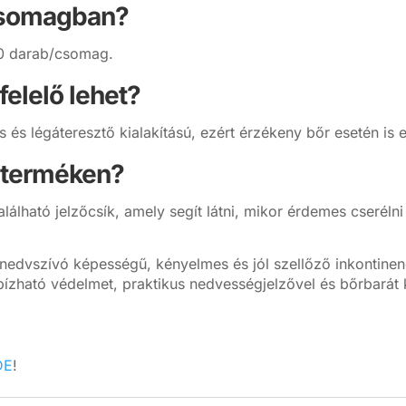
csomagban?
10 darab/csomag.
elelő lehet?
 és légáteresztő kialakítású, ezért érzékeny bőr esetén is e
 terméken?
lálható jelzőcsík, amely segít látni, mikor érdemes cserélni
edvszívó képességű, kényelmes és jól szellőző inkontinen
ható védelmet, praktikus nedvességjelzővel és bőrbarát ki
DE
!