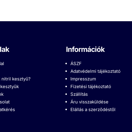
lak
Információk
al
ÁSZF
Adatvédelmi tájékoztató
 nitril kesztyű?
Impresszum
l kesztyűk
Fizetési tájékoztató
nk
Szállítás
solat
Áru visszaküldése
latkérés
Elállás a szerződéstől