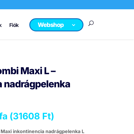
Webshop
k
Fiók
mbi Maxi L –
a nadrágpelenka
fa (
31608
Ft
)
Maxi inkontinencia nadrágpelenka L