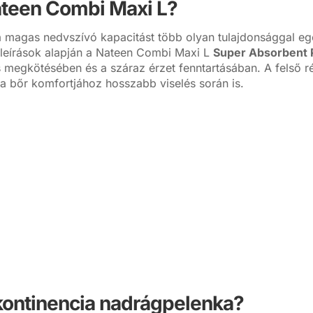
Nateen Combi Maxi L?
 magas nedvszívó kapacitást több olyan tulajdonsággal egés
ékleírások alapján a Nateen Combi Maxi L
Super Absorbent 
 megkötésében és a száraz érzet fenntartásában. A felső rét
 a bőr komfortjához hosszabb viselés során is.
nkontinencia nadrágpelenka?