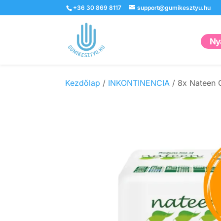
+36 30 869 8117
support@gumikesztyu.hu
Nyá
Kezdőlap
/
INKONTINENCIA
/ 8x Nateen 