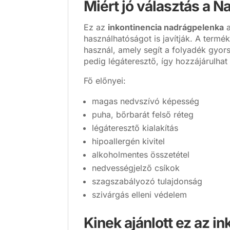
Miért jó választás a 
Ez az
inkontinencia nadrágpelenka
a
használhatóságot is javítják. A term
használ, amely segít a folyadék gyors
pedig légáteresztő, így hozzájárulhat
Fő előnyei:
magas nedvszívó képesség
puha, bőrbarát felső réteg
légáteresztő kialakítás
hipoallergén kivitel
alkoholmentes összetétel
nedvességjelző csíkok
szagszabályozó tulajdonság
szivárgás elleni védelem
Kinek ajánlott ez az i