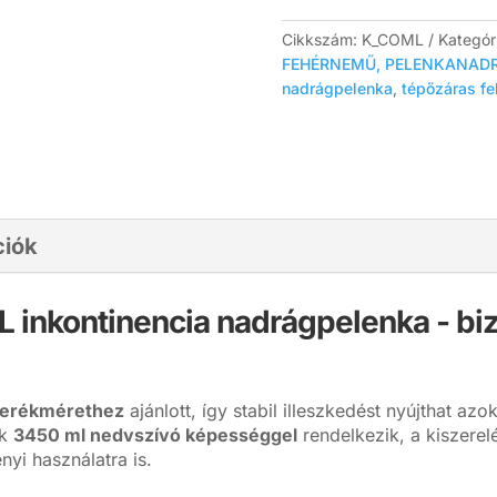
Cikkszám:
K_COML
Kategór
FEHÉRNEMŰ, PELENKANAD
nadrágpelenka
,
tépőzáras fe
ciók
L inkontinencia nadrágpelenka
- bi
derékmérethez
ajánlott, így stabil illeszkedést nyújthat a
ék
3450 ml nedvszívó képességgel
rendelkezik, a kiszere
nyi használatra is.