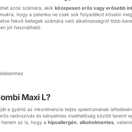
lehet azok számára, akik
közepesen erős vagy erősebb in
mukra, hogy a pelenka ne csak sok folyadékot kössön meg
illetve fekvő betegek számára való alkalmasságról több keres
en jól használható.
védelemhez
ombi Maxi L?
ját a gyártó az inkontinencia teljes spektrumának lefedésé
 erős nedvszívás és kényelmes viselhetőség között teremt 
 hanem az is, hogy a
hipoallergén
,
alkoholmentes
, valam