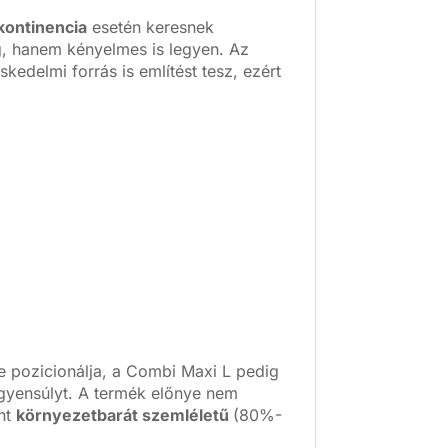
kontinencia
esetén keresnek
, hanem kényelmes is legyen. Az
kedelmi forrás is említést tesz, ezért
re pozicionálja, a Combi Maxi L pedig
egyensúlyt. A termék előnye nem
int
környezetbarát szemléletű
(80%-