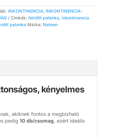
iák:
INKONTINENCIA
,
INKONTINENCIA-
RÁG
Címkék:
felnőtt pelenka
,
inkontinencia
lnőtt pelenka
Márka:
Nateen
ztonságos, kényelmes
zoknak, akiknek fontos a megbízható
lés pedig
10 db/csomag
, ezért ideális