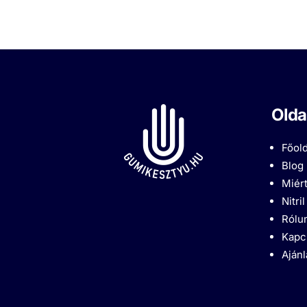
Olda
Főold
Blog
Miért
Nitri
Rólu
Kapc
Aján