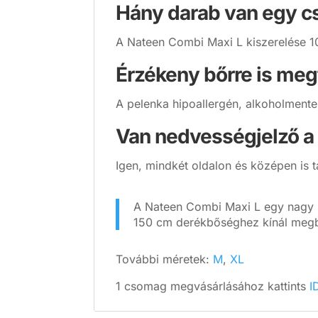
Hány darab van egy 
A Nateen Combi Maxi L kiszerelése 
Érzékeny bőrre is megf
A pelenka hipoallergén, alkoholmentes
Van nedvességjelző a
Igen, mindkét oldalon és középen is ta
A Nateen Combi Maxi L egy nagy n
150 cm derékbőséghez kínál megbíz
További méretek:
M
,
XL
1 csomag megvásárlásához kattints
I