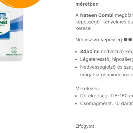
méretben
A
Nateen Combi
megbízha
képességű, kényelmes és 
keresel.
Nedvszívó képesség
3450 ml
nedvszívó kép
Légáteresztő, hipoaller
Nedvességjelző és szag
magabiztos mindennap
Méretezés:
Derékbőség: 115-150 
Csomagméret: 10 dara
Elfogyott