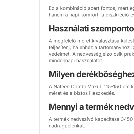
Ez a kombináció azért fontos, mert e
hanem a napi komfort, a diszkréció é
Használati szemponto
A megfelelő méret kiválasztása kulcs
teljesíteni, ha ehhez a tartományhoz i
védelmet. A nedvességjelző csík pra
mindennapi használatot.
Milyen derékbőséghez
A Nateen Combi Maxi L 115-150 cm kö
méret és a biztos illeszkedés.
Mennyi a termék ned
A termék nedvszívó kapacitása 3450 m
nadrágpelenkát.