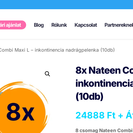
Products
search
ri ajánlat
Blog
Rólunk
Kapcsolat
Partnerekne
Combi Maxi L – inkontinencia nadrágpelenka (10db)
8x Nateen Co
inkontinenci
(10db)
24888
Ft
+ Á
8 csomag Nateen Combi 