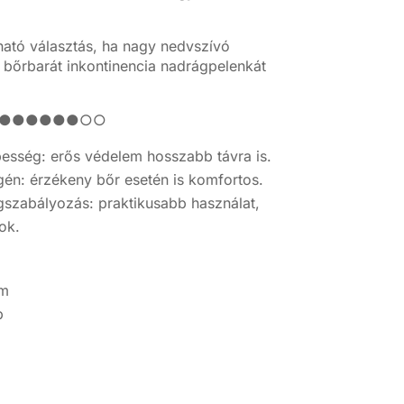
tó választás, ha nagy nedvszívó
bőrbarát inkontinencia nadrágpelenkát
:●●●●●●●●○○
esség: erős védelem hosszabb távra is.
gén: érzékeny bőr esetén is komfortos.
szabályozás: praktikusabb használat,
ok.
cm
b