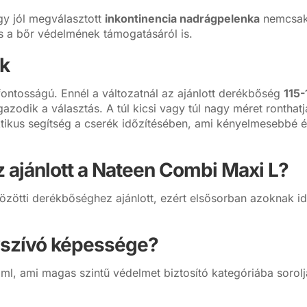
gy jól megválasztott
inkontinencia nadrágpelenka
nemcsak 
s a bőr védelmének támogatásáról is.
k
fontosságú. Ennél a változatnál az ajánlott derékbőség
115
gazodik a választás. A túl kicsi vagy túl nagy méret ronthatj
ktikus segítség a cserék időzítésében, ami kényelmesebbé 
 ajánlott a Nateen Combi Maxi L?
zötti derékbőséghez ajánlott, ezért elsősorban azoknak id
vszívó képessége?
l, ami magas szintű védelmet biztosító kategóriába sorolja