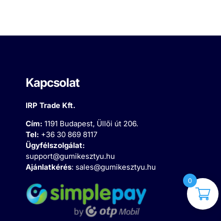
Kapcsolat
IRP Trade Kft.
Cím:
1191 Budapest, Üllői út 206.
Tel:
+36 30 869 8117
Ügyfélszolgálat:
support@gumikesztyu.hu
Ajánlatkérés
:
sales@gumikesztyu.hu
0