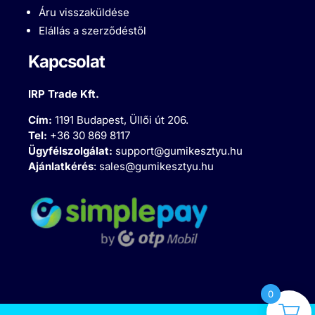
Áru visszaküldése
Elállás a szerződéstől
Kapcsolat
IRP Trade Kft.
Cím:
1191 Budapest, Üllői út 206.
Tel:
+36 30 869 8117
Ügyfélszolgálat:
support@gumikesztyu.hu
Ajánlatkérés
:
sales@gumikesztyu.hu
0