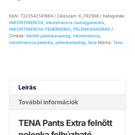
EAN:
7322542141984
Cikkszám:
K_792568
Kategóriák:
INKONTINENCIA
,
inkontinencia nadrágpelenka
,
INKONTINENCIA-FEHÉRNEMŰ, PELENKANADRÁG
Címkék:
felnőtt pelenkanadrág
,
inkontinencia
,
inkontinencia pelenka
,
pelenkanadrág
,
tena
Márka:
Tena
Leírás
További információk
TENA Pants Extra felnőtt
pelenka felhúzható