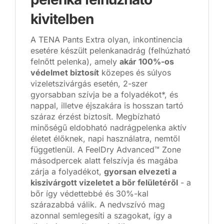
kivitelben
A TENA Pants Extra olyan, inkontinencia
esetére készült pelenkanadrág (felhúzható
felnőtt pelenka), amely
akár 100%-os
védelmet biztosít
közepes és súlyos
vizeletszivárgás esetén, 2-szer
gyorsabban szívja be a folyadékot*, és
nappal, illetve éjszakára is hosszan tartó
száraz érzést biztosít. Megbízható
minőségű eldobható nadrágpelenka aktív
életet élőknek, napi használatra, nemtől
függetlenül. A FeelDry Advanced™ Zone
másodpercek alatt felszívja és magába
zárja a folyadékot,
gyorsan elvezeti a
kiszivárgott vizeletet a bőr felületéről
- a
bőr így védettebbé és 30%-kal
szárazabbá válik. A nedvszívó mag
azonnal semlegesíti a szagokat, így a