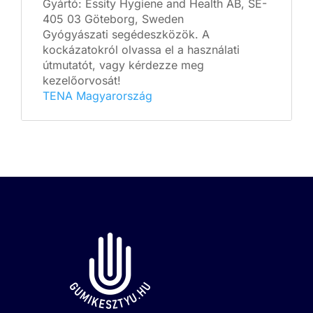
Gyártó: Essity Hygiene and Health AB, SE-
405 03 Göteborg, Sweden
Gyógyászati segédeszközök. A
kockázatokról olvassa el a használati
útmutatót, vagy kérdezze meg
kezelőorvosát!
TENA Magyarország