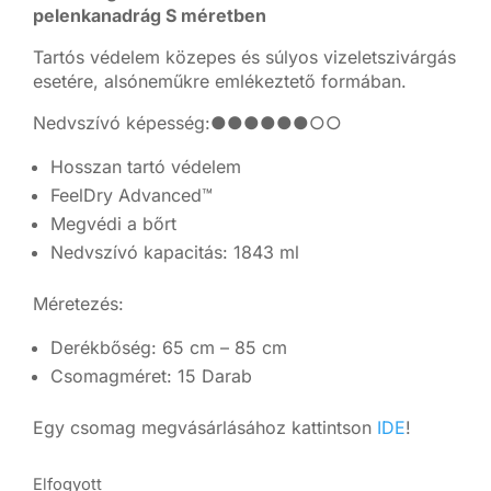
pelenkanadrág S méretben
Tartós védelem közepes és súlyos vizeletszivárgás
esetére, alsóneműkre emlékeztető formában.
Nedvszívó képesség:●●●●●●○○
Hosszan tartó védelem
FeelDry Advanced™
Megvédi a bőrt
Nedvszívó kapacitás: 1843 ml
Méretezés:
Derékbőség: 65 cm – 85 cm
Csomagméret: 15 Darab
Egy csomag megvásárlásához kattintson
IDE
!
Elfogyott