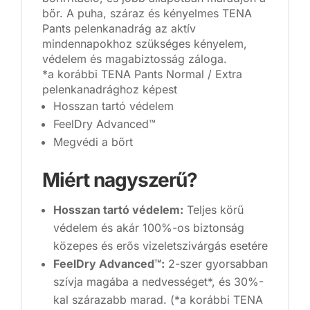
bőr. A puha, száraz és kényelmes TENA
Pants pelenkanadrág az aktív
mindennapokhoz szükséges kényelem,
védelem és magabiztosság záloga.
*a korábbi TENA Pants Normal / Extra
pelenkanadrághoz képest
Hosszan tartó védelem
FeelDry Advanced™
Megvédi a bőrt
Miért nagyszerű?
Hosszan tartó védelem:
Teljes körű
védelem és akár 100%-os biztonság
közepes és erős vizeletszivárgás esetére
FeelDry Advanced™:
2-szer gyorsabban
szívja magába a nedvességet*, és 30%-
kal szárazabb marad. (*a korábbi TENA