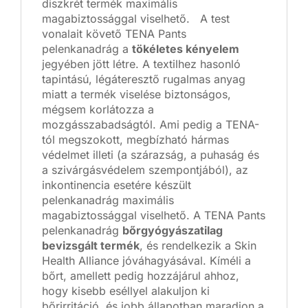
diszkrét termék maximális
magabiztossággal viselhető. A test
vonalait követő TENA Pants
pelenkanadrág a
tökéletes kényelem
jegyében jött létre. A textilhez hasonló
tapintású, légáteresztő rugalmas anyag
miatt a termék viselése biztonságos,
mégsem korlátozza a
mozgásszabadságtól. Ami pedig a TENA-
tól megszokott, megbízható hármas
védelmet illeti (a szárazság, a puhaság és
a szivárgásvédelem szempontjából), az
inkontinencia esetére készült
pelenkanadrág maximális
magabiztossággal viselhető. A TENA Pants
pelenkanadrág
bőrgyógyászatilag
bevizsgált termék
, és rendelkezik a Skin
Health Alliance jóváhagyásával. Kíméli a
bőrt, amellett pedig hozzájárul ahhoz,
hogy kisebb eséllyel alakuljon ki
bőrirritáció, és jobb állapotban maradjon a