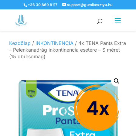
+36 30 869 8117
support@gumikesztyu.hu
Products
search
Kezdőlap
/
INKONTINENCIA
/ 4x TENA Pants Extra
– Pelenkanadrág inkontinencia esetére – S méret
(15 db/csomag)