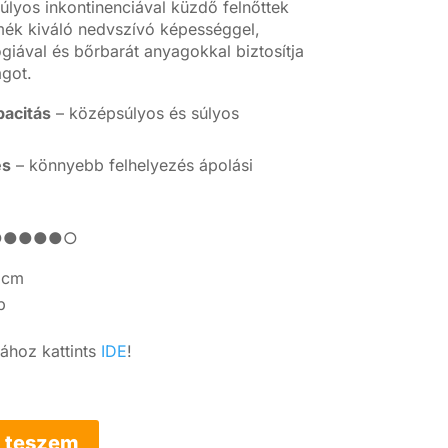
úlyos inkontinenciával küzdő felnőttek
mék kiváló nedvszívó képességgel,
giával és bőrbarát anyagokkal biztosítja
ágot.
acitás
– középsúlyos és súlyos
és
– könnyebb felhelyezés ápolási
 ●●●●●●○
 cm
b
hoz kattints
IDE
!
 teszem