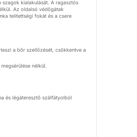
 szagok kialakulását.
A ragasztós
élkül.
Az oldalsó védőgátak
nka telítettségi fokát és a csere
teszi a bőr szellőzését, csökkentve a
g megsérülése nélkül.
a és légáteresztő szálfátyolból