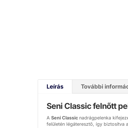
Leírás
További informá
Seni Classic felnőtt p
A
Seni Classic
nadrágpelenka kifejeze
felületén légáteresztő, így biztosítva