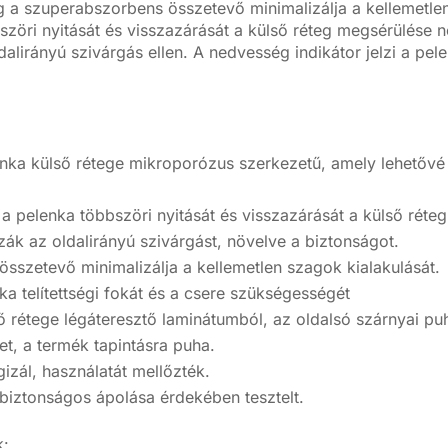
íg a szuperabszorbens összetevő minimalizálja a kellemetlen
szöri nyitását és visszazárását a külső réteg megsérülése n
alirányú szivárgás ellen.
A nedvesség indikátor jelzi a pele
enka külső rétege mikroporózus szerkezetű, amely lehetővé 
 a pelenka többszöri nyitását és visszazárását a külső réte
k az oldalirányú szivárgást, növelve a biztonságot.
sszetevő minimalizálja a kellemetlen szagok kialakulását.
nka telítettségi fokát és a csere szükségességét
ő rétege légáteresztő laminátumból, az oldalsó szárnyai puh
t, a termék tapintásra puha.
gizál, használatát mellőzték.
biztonságos ápolása érdekében tesztelt.
k: