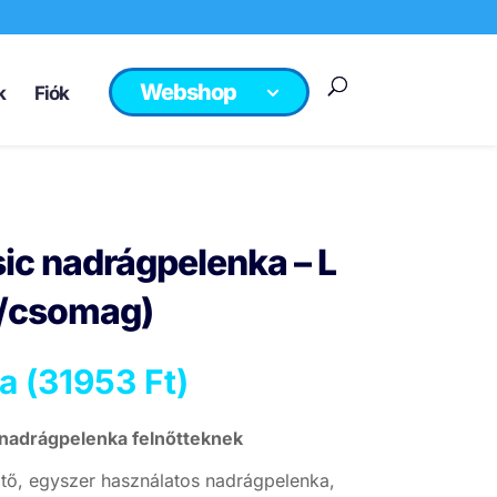
Webshop
k
Fiók
sic nadrágpelenka – L
b/csomag)
a (
31953
Ft
)
 nadrágpelenka felnőtteknek
sztő, egyszer használatos nadrágpelenka,