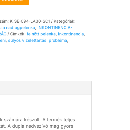
szám:
K_SE-094-LA30-SC1
Kategóriák:
cia nadrágpelenka
,
INKONTINENCIA-
RÁG
Címkék:
felnőtt pelenka
,
inkontinencia
,
eni
,
súlyos vizelettartási probléma
,
ek számára készült.
A termék teljes
át.
A dupla nedvszívó mag gyors