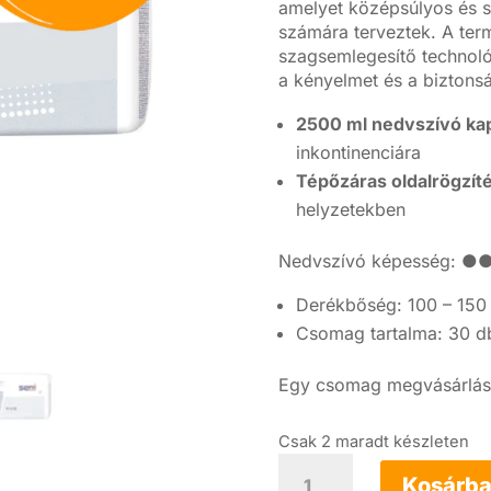
amelyet középsúlyos és s
számára terveztek.
A ter
szagsemlegesítő technoló
a kényelmet és a biztons
2500 ml nedvszívó kap
inkontinenciára
Tépőzáras oldalrögzít
helyzetekben
Nedvszívó képesség:
Derékbőség: 100 – 150
Csomag tartalma: 30 d
Egy csomag megvásárlásá
Csak 2 maradt készleten
4x
Seni
Kosárba