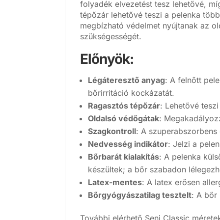
folyadék elvezetést tesz lehetővé, m
tépőzár lehetővé teszi a pelenka több
megbízható védelmet nyújtanak az old
szükségességét.
Előnyök:
Légáteresztő anyag
:
A felnőtt pel
bőrirritáció kockázatát.
Ragasztós tépőzár
:
Lehetővé teszi
Oldalsó védőgátak
:
Megakadályozzá
Szagkontroll
:
A szuperabszorbens ö
Nedvesség indikátor
:
Jelzi a pele
Bőrbarát kialakítás
:
A pelenka küls
készültek; a bőr szabadon lélegezhe
Latex-mentes
:
A latex erősen aller
Bőrgyógyászatilag tesztelt
:
A bőr 
További elérhető Seni Classic mérete