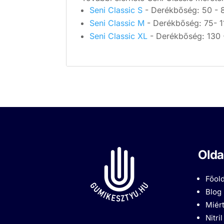
Seni Classic S
- Derékbőség: 50 - 
Seni Classic M
- Derékbőség: 75- 
Seni Classic XL
- Derékbőség: 130 
Olda
Főold
Blog
Miért
Nitri