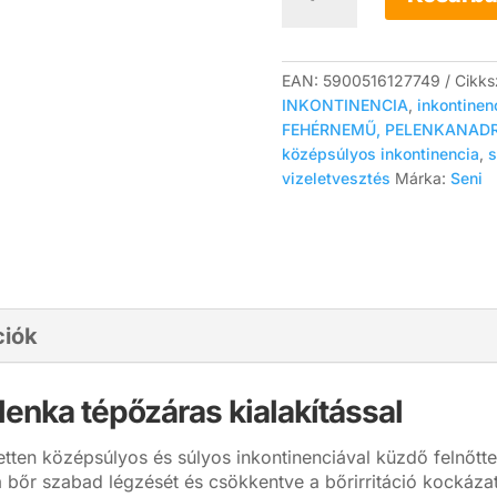
Classic
nadrágpelenka
-
L
EAN:
5900516127749
Cikk
méret
INKONTINENCIA
,
inkontinen
(30
FEHÉRNEMŰ, PELENKANAD
db/csomag)
középsúlyos inkontinencia
,
s
mennyiség
vizeletvesztés
Márka:
Seni
ciók
elenka tépőzáras kialakítással
tten középsúlyos és súlyos inkontinenciával küzdő felnőtt
 a bőr szabad légzését és csökkentve a bőrirritáció kockázat