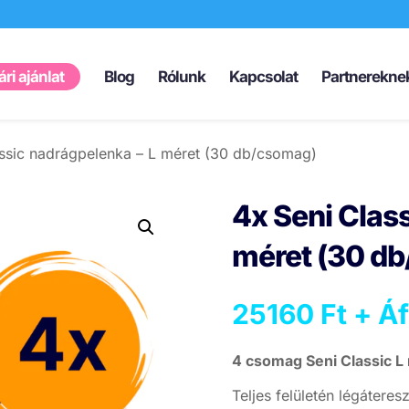
Products
search
ri ajánlat
Blog
Rólunk
Kapcsolat
Partnerekne
assic nadrágpelenka – L méret (30 db/csomag)
4x Seni Clas
méret (30 d
25160
Ft
+ Áf
4 csomag Seni Classic L
Teljes felületén légátere