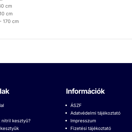
80 cm
110 cm
- 170 cm
lak
Információk
al
ÁSZF
Adatvédelmi tájékoztató
 nitril kesztyű?
Impresszum
l kesztyűk
Fizetési tájékoztató