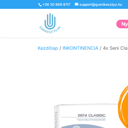
+36 30 869 8117
support@gumikesztyu.hu
Nyá
Kezdőlap
/
INKONTINENCIA
/ 4x Seni Cl