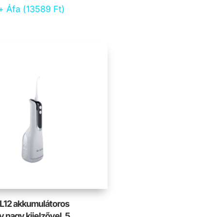
+ Áfa (
13589
Ft
)
 L12 akkumulátoros
 nagy kijelzővel, 5