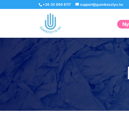
+36 30 869 8117
support@gumikesztyu.hu
Nyá