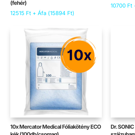
(fehér)
10700
Ft
12515
Ft
+ Áfa (
15894
Ft
)
10x Mercator Medical Fóliakötény ECO
Dr. SONIC
kék (100db/csomag)
szájzuhany