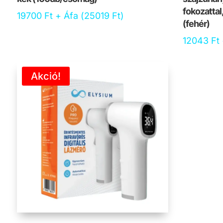
fokozattal
19700
Ft
+ Áfa (
25019
Ft
)
(fehér)
12043
Ft
Akció!