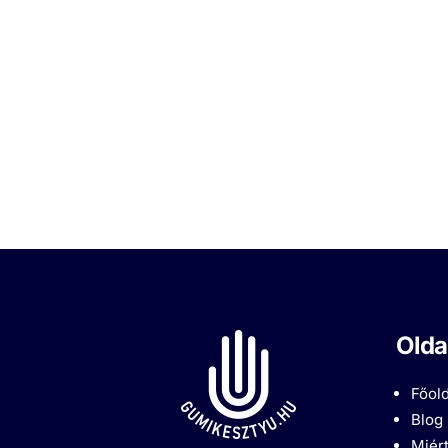
Olda
Főold
Blog
Miért