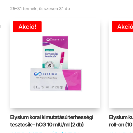
25–31 termék, összesen 31 db
Akció!
Akció
Elysium korai kimutatású terhességi
Elysium ku
tesztcsík – hCG 10 mIU/ml (2 db)
roll-on (10