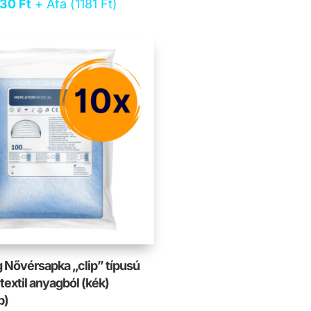
riginal
Current
930
Ft
+ Áfa (
1181
Ft
)
rice
price
as:
is:
094 Ft.
930 Ft.
 Nővérsapka „clip” típusú
textil anyagból (kék)
b)