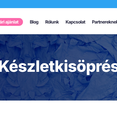
Products
search
ri ajánlat
Blog
Rólunk
Kapcsolat
Partnerekne
Készletkisöpré