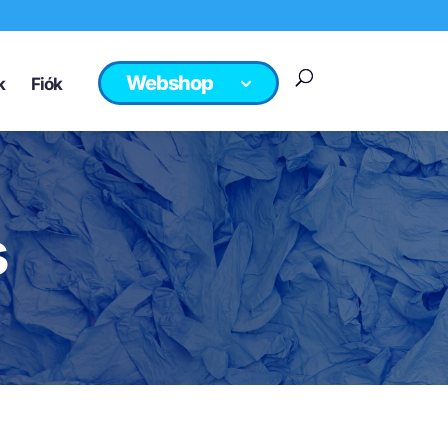
Webshop
k
Fiók
s