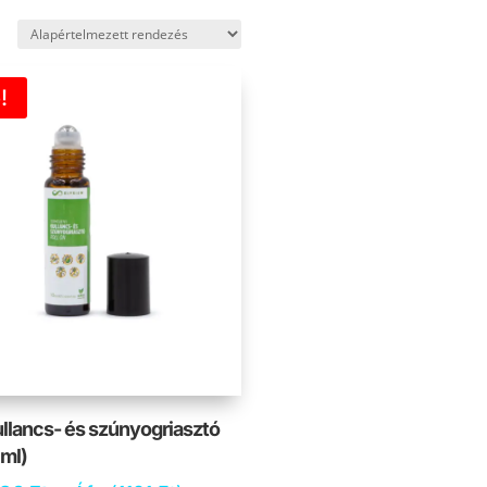
!
llancs- és szúnyogriasztó
 ml)