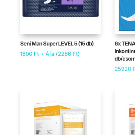
Seni Man Super LEVEL 5 (15 db)
6x TENA
Inkontin
1800
Ft
+ Áfa (
2286
Ft
)
db/csom
25920