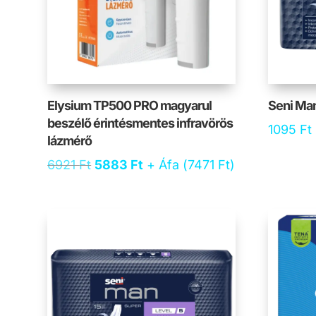
Elysium TP500 PRO magyarul
Seni Man
beszélő érintésmentes infravörös
1095
Ft
lázmérő
Original
Current
6921
Ft
5883
Ft
+ Áfa (
7471
Ft
)
price
price
was:
is:
6921 Ft.
5883 Ft.