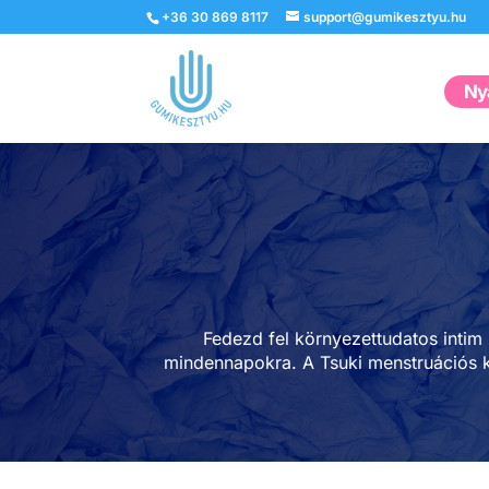
+36 30 869 8117
support@gumikesztyu.hu
Nyá
Fedezd fel környezettudatos intim 
mindennapokra. A Tsuki menstruációs ke