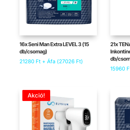
16x Seni Man Extra LEVEL 3 (15
21x TENA
db/csomag)
Inkontin
db/csom
21280
Ft
+ Áfa (
27026
Ft
)
15960
F
Akció!