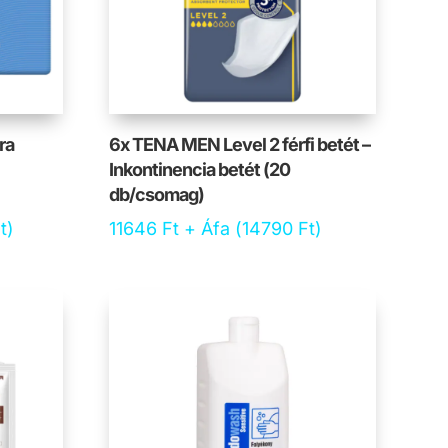
ra
6x TENA MEN Level 2 férfi betét –
Inkontinencia betét (20
db/csomag)
t
)
11646
Ft
+ Áfa (
14790
Ft
)