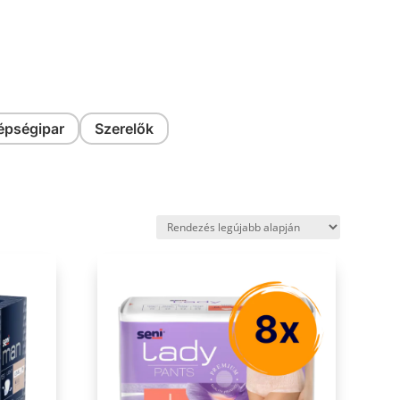
épségipar
Szerelők