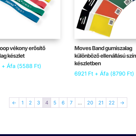
oop vékony erősítő
Moves Band gumiszalag
ag készlet
különböző ellenállású szí
készletben
+ Áfa (
5588
Ft
)
6921
Ft
+ Áfa (
8790
Ft
)
←
1
2
3
4
5
6
7
…
20
21
22
→