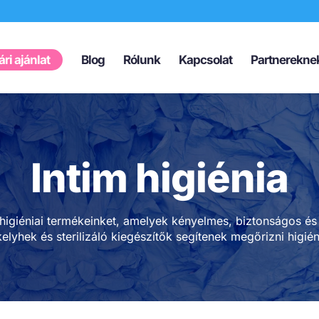
Products
search
ri ajánlat
Blog
Rólunk
Kapcsolat
Partnerekne
Intim higiénia
higiéniai termékeinket, amelyek kényelmes, biztonságos és f
lyhek és sterilizáló kiegészítők segítenek megőrizni higién