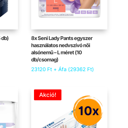
 db)
8x Seni Lady Pants egyszer
használatos nedvszívó női
alsónemű – L méret (10
db/csomag)
23120
Ft
+ Áfa (
29362
Ft
)
Akció!