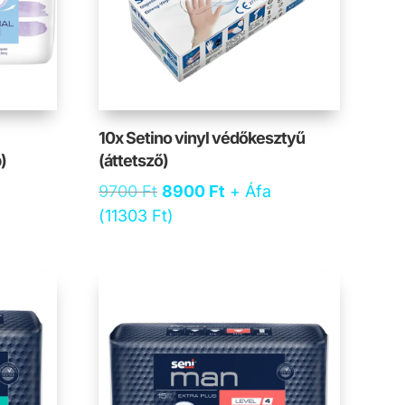
10x Setino vinyl védőkesztyű
)
(áttetsző)
Original
Current
9700
Ft
8900
Ft
+ Áfa
price
price
(
11303
Ft
)
was:
is:
9700 Ft.
8900 Ft.