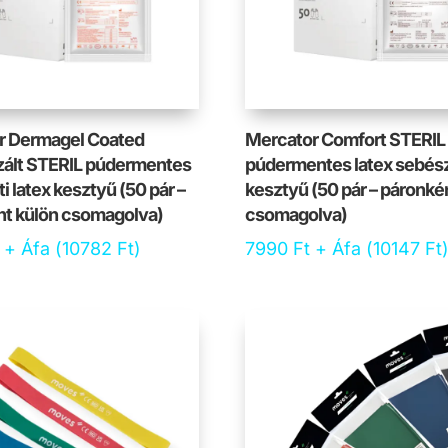
r Dermagel Coated
Mercator Comfort STERIL
zált STERIL púdermentes
púdermentes latex sebész
i latex kesztyű (50 pár –
kesztyű (50 pár – páronké
nt külön csomagolva)
csomagolva)
+ Áfa (
10782
Ft
)
7990
Ft
+ Áfa (
10147
Ft