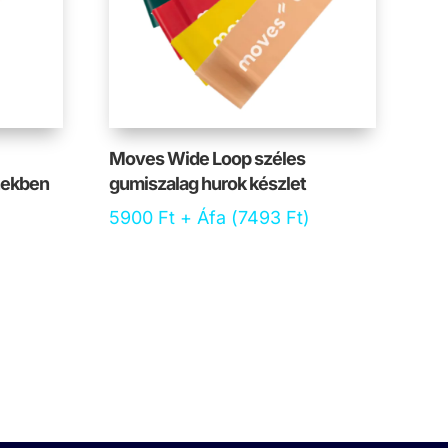
Moves Wide Loop széles
nekben
gumiszalag hurok készlet
5900
Ft
+ Áfa (
7493
Ft
)