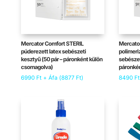
Mercator Comfort STERIL
Mercato
púderezett latex sebészeti
polimeri
kesztyű (50 pár – páronként külön
sebészet
csomagolva)
páronké
6990
Ft
+ Áfa (
8877
Ft
)
8490
Ft