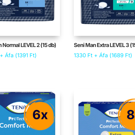
 Normal LEVEL 2 (15 db)
Seni Man Extra LEVEL 3 (1
+ Áfa (
1391
Ft
)
1330
Ft
+ Áfa (
1689
Ft
)