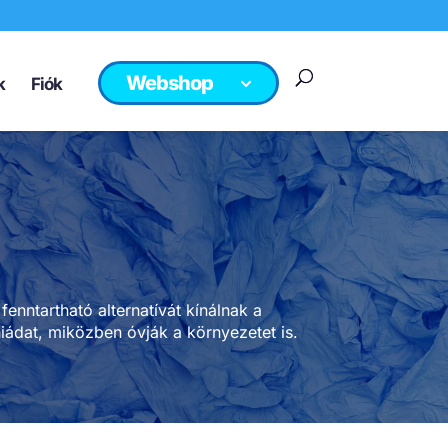
Webshop
k
Fiók
enntartható alternatívát kínálnak a
iádat, miközben óvják a környezetet is.