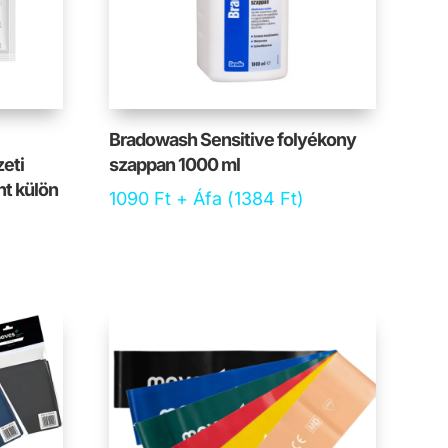
Bradowash Sensitive folyékony
eti
szappan 1000 ml
nt külön
1090
Ft
+ Áfa (
1384
Ft
)
)