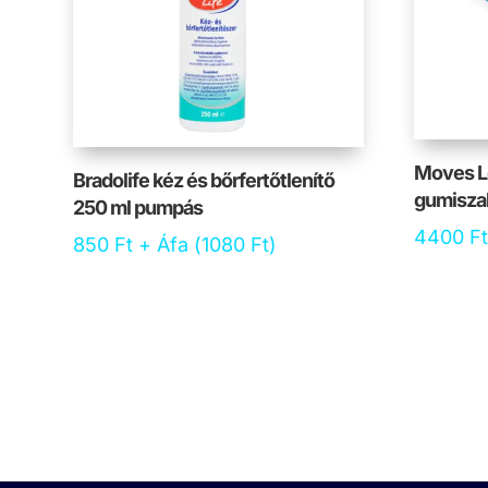
Moves L
Bradolife kéz és bőrfertőtlenítő
gumiszal
250 ml pumpás
4400
Ft
850
Ft
+ Áfa (
1080
Ft
)