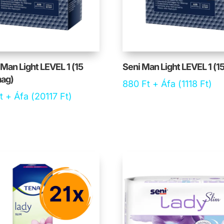
 Man Light LEVEL 1 (15
Seni Man Light LEVEL 1 (15
ag)
880
Ft
+ Áfa (
1118
Ft
)
t
+ Áfa (
20117
Ft
)