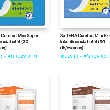
 Comfort Mini Super
8x TENA Comfort Mini Ext
encia betét (30
Inkontinencia betét (30
ag)
db/csomag)
Ft
+ Áfa (
32918
Ft
)
16920
Ft
+ Áfa (
21488
F