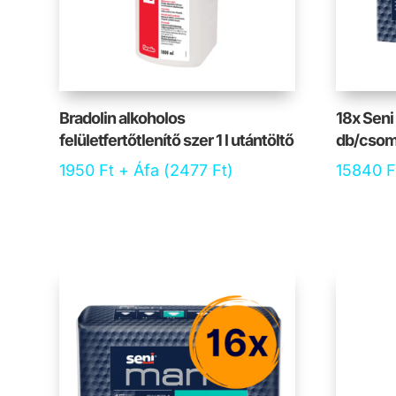
Bradolin alkoholos
18x Seni
felületfertőtlenítő szer 1 l utántöltő
db/csom
1950
Ft
+ Áfa (
2477
Ft
)
15840
F