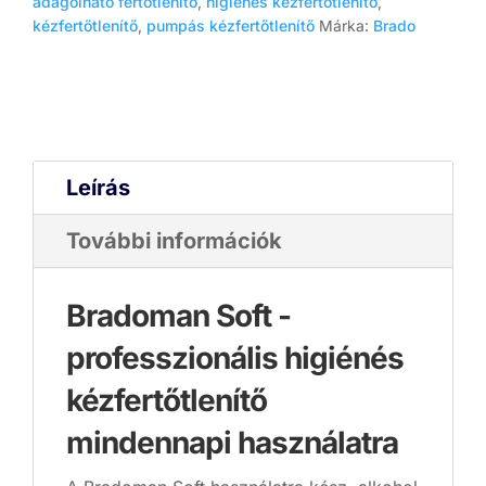
adagolható fertőtlenítő
,
higiénes kézfertőtlenítő
,
kézfertőtlenítő
,
pumpás kézfertőtlenítő
Márka:
Brado
Leírás
További információk
Bradoman Soft -
professzionális higiénés
kézfertőtlenítő
mindennapi használatra