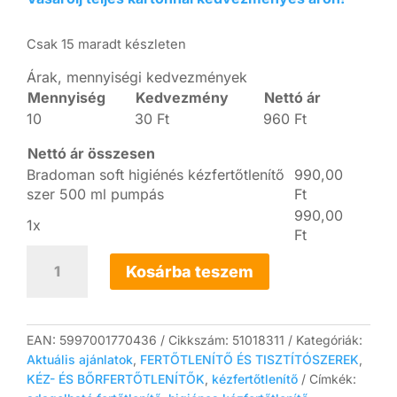
Csak 15 maradt készleten
Árak, mennyiségi kedvezmények
Mennyiség
Kedvezmény
Nettó ár
10
30
Ft
960
Ft
Nettó ár összesen
Bradoman soft higiénés kézfertőtlenítő
990,00
szer 500 ml pumpás
Ft
990,00
1x
Ft
Bradoman
soft
Kosárba teszem
higiénés
kézfertőtlenítő
szer
500
EAN:
5997001770436
Cikkszám:
51018311
Kategóriák:
ml
Aktuális ajánlatok
,
FERTŐTLENÍTŐ ÉS TISZTÍTÓSZEREK
,
pumpás
KÉZ- ÉS BŐRFERTŐTLENÍTŐK
,
kézfertőtlenítő
Címkék:
mennyiség