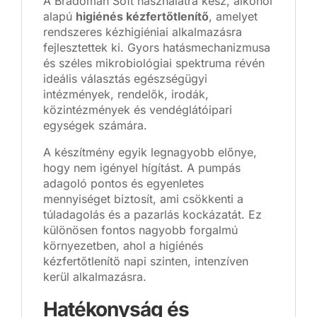
A Bradoman Soft használatra kész, alkohol
alapú
higiénés kézfertőtlenítő
, amelyet
rendszeres kézhigiéniai alkalmazásra
fejlesztettek ki. Gyors hatásmechanizmusa
és széles mikrobiológiai spektruma révén
ideális választás egészségügyi
intézmények, rendelők, irodák,
közintézmények és vendéglátóipari
egységek számára.
A készítmény egyik legnagyobb előnye,
hogy nem igényel hígítást. A pumpás
adagoló pontos és egyenletes
mennyiséget biztosít, ami csökkenti a
túladagolás és a pazarlás kockázatát. Ez
különösen fontos nagyobb forgalmú
környezetben, ahol a higiénés
kézfertőtlenítő napi szinten, intenzíven
kerül alkalmazásra.
Hatékonyság és