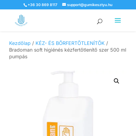
+36 30 869 8117
support@gumikesztyu.hu
Products
search
Kezdőlap
/
KÉZ- ÉS BŐRFERTŐTLENÍTŐK
/
Bradoman soft higiénés kézfertőtlenítő szer 500 ml
pumpás