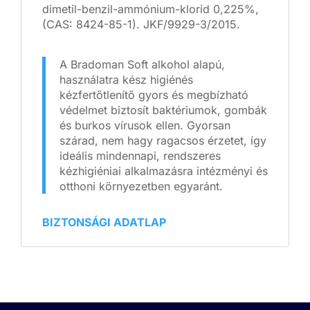
dimetil-benzil-ammónium-klorid 0,225%,
(CAS: 8424-85-1). JKF/9929-3/2015.
A Bradoman Soft alkohol alapú,
használatra kész higiénés
kézfertőtlenítő gyors és megbízható
védelmet biztosít baktériumok, gombák
és burkos vírusok ellen. Gyorsan
szárad, nem hagy ragacsos érzetet, így
ideális mindennapi, rendszeres
kézhigiéniai alkalmazásra intézményi és
otthoni környezetben egyaránt.
BIZTONSÁGI ADATLAP