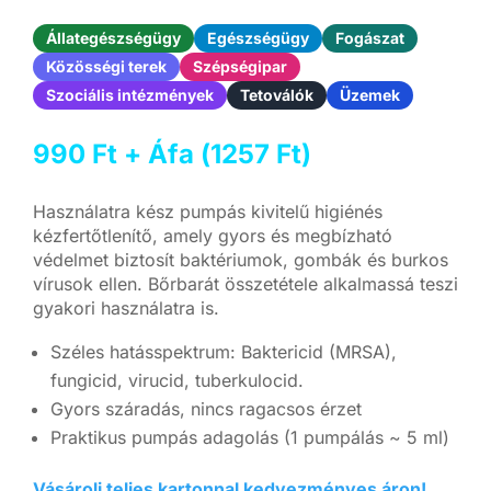
Állategészségügy
Egészségügy
Fogászat
Közösségi terek
Szépségipar
Szociális intézmények
Tetoválók
Üzemek
990
Ft
+ Áfa (
1257
Ft
)
Használatra kész pumpás kivitelű higiénés
kézfertőtlenítő, amely gyors és megbízható
védelmet biztosít baktériumok, gombák és burkos
vírusok ellen. Bőrbarát összetétele alkalmassá teszi
gyakori használatra is.
Széles hatásspektrum: Baktericid (MRSA),
fungicid, virucid, tuberkulocid.
Gyors száradás, nincs ragacsos érzet
Praktikus pumpás adagolás (1 pumpálás ~ 5 ml)
Vásárolj teljes kartonnal kedvezményes áron!