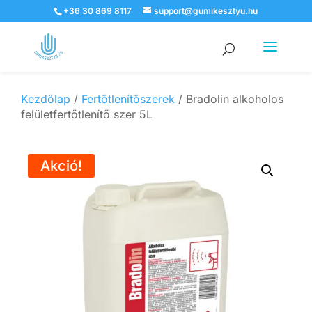
+36 30 869 8117
support@gumikesztyu.hu
Products
search
Kezdőlap
/
Fertőtlenítőszerek
/ Bradolin alkoholos
felületfertőtlenítő szer 5L
Akció!