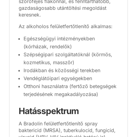
szórófejes flakonnal, és fenntarthatóbb,
gazdaságosabb utántöltési megoldást
keresnek.
Az alkoholos felületfertőtlenítő alkalmas:
Egészségügyi intézményekben
(kórházak, rendelők)
Szépségipari szolgáltatóknál (körmös,
kozmetikus, masszőr)
Irodákban és közösségi terekben
Vendéglátóipari egységekben
Otthoni használatra (fertőző betegségek
terjedésének megakadályozása)
Hatásspektrum
A Bradolin felületfertőtlenítő spray
baktericid (MRSA), tuberkulocid, fungicid,