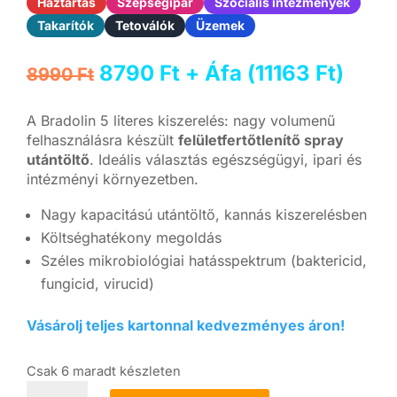
Háztartás
Szépségipar
Szociális intézmények
Takarítók
Tetoválók
Üzemek
Original
Current
8790
Ft
+ Áfa (
11163
Ft
)
8990
Ft
price
price
was:
is:
A Bradolin 5 literes kiszerelés: nagy volumenű
8990 Ft.
8790 Ft.
felhasználásra készült
felületfertőtlenítő spray
utántöltő
. Ideális választás egészségügyi, ipari és
intézményi környezetben.
Nagy kapacitású utántöltő, kannás kiszerelésben
Költséghatékony megoldás
Széles mikrobiológiai hatásspektrum (baktericid,
fungicid, virucid)
Vásárolj teljes kartonnal kedvezményes áron!
Csak 6 maradt készleten
Bradolin