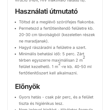
virucid (HBV, HIV inaktiváló hatású is).
Használati útmutató
Töltsd át a meglévő szórófejes flakonba.
Permetezd a fertőtlenítendő felületre kb.
20-30 cm távolságból (kezeletlen részek
ne maradjanak).
Hagyd rászáradni a felületre a szert.
Minimális behatási idő: 5 perc. Zárt
2
térben egyszerre maximálisan 2 m
2
felület kezelhető. 1 m
-re kb. 40-50 ml
fertőtlenítőszert kell alkalmazni.
Előnyök
Gyors hatás - csak pár perc, és a felület
tiszta és higiénikus lesz.
Nem igényel hígítást - tökéletes formula