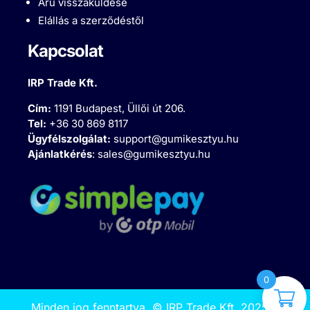
Áru visszaküldése
Elállás a szerződéstől
Kapcsolat
IRP Trade Kft.
Cím:
1191 Budapest, Üllői út 206.
Tel:
+36 30 869 8117
Ügyfélszolgálat:
support@gumikesztyu.hu
Ajánlatkérés
:
sales@gumikesztyu.hu
0
Minden jog fenntartva.
©
IRP Trade Kft. 2025