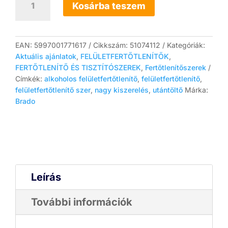
alkoholos
Kosárba teszem
felületfertőtlenítő
szer
5L
mennyiség
EAN:
5997001771617
Cikkszám:
51074112
Kategóriák:
Aktuális ajánlatok
,
FELÜLETFERTŐTLENÍTŐK
,
FERTŐTLENÍTŐ ÉS TISZTÍTÓSZEREK
,
Fertőtlenítőszerek
Címkék:
alkoholos felületfertőtlenítő
,
felületfertőtlenítő
,
felületfertőtlenítő szer
,
nagy kiszerelés
,
utántöltő
Márka:
Brado
Leírás
További információk