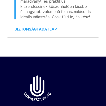
maradványt, és praktikus
kiszereléseinek köszönhetően kisebb
és nagyobb volumenű felhasználásra is
ideális választás. Csak fújd le, és kész!
BIZTONSÁGI ADATLAP